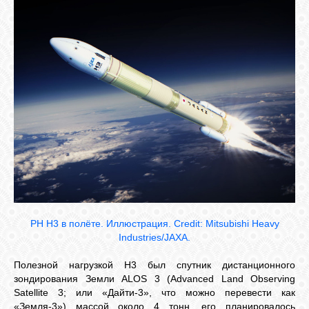
РН H3 в полёте. Иллюстрация. Credit: Mitsubishi Heavy
Industries/JAXA.
Полезной нагрузкой H3 был спутник дистанционного
зондирования Земли ALOS 3 (Advanced Land Observing
Satellite 3; или «Дайти-3», что можно перевести как
«Земля-3») массой около 4 тонн, его планировалось