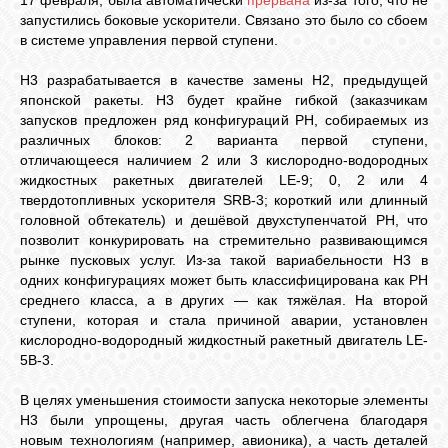
17 февраля, была автоматически
прервана
из-за того, что не
запустились боковые ускорители. Связано это было со сбоем
в системе управления первой ступени.
H3 разрабатывается в качестве замены H2, предыдущей
японской ракеты. H3 будет крайне гибкой (заказчикам
запусков предложен ряд конфигураций РН, собираемых из
различных блоков: 2 варианта первой ступени,
отличающееся наличием 2 или 3 кислородно-водородных
жидкостных ракетных двигателей LE-9; 0, 2 или 4
твердотопливных ускорителя SRB-3; короткий или длинный
головной обтекатель) и дешёвой двухступенчатой РН, что
позволит конкурировать на стремительно развивающимся
рынке пусковых услуг. Из-за такой вариабельности H3 в
одних конфигурациях может быть классифицирована как РН
среднего класса, а в других — как тяжёлая. На второй
ступени, которая и стала причиной аварии, установлен
кислородно-водородный жидкостный ракетный двигатель LE-
5B-3.
В целях уменьшения стоимости запуска некоторые элементы
H3 были упрощены, другая часть облегчена благодаря
новым технологиям (например, авионика), а часть деталей