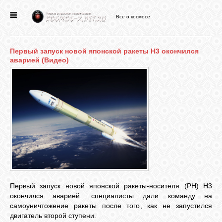
Все о космосе
ГЛАВНАЯ
Первый запуск новой японской ракеты H3 окончился
НОВОСТИ
аварией (Видео)
ФОРУМ
СТАТЬИ
ФАЙЛЫ
ВИДЕО
Первый запуск новой японской ракеты-носителя (РН) H3
окончился аварией: специалисты дали команду на
самоуничтожение ракеты после того, как не запустился
ФОТО
двигатель второй ступени.