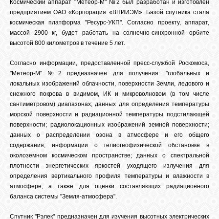
Космический аппарат "Метеор-М" №2 был разработан и изготовлен
предприятием ОАО «Корпорация «ВНИИЭМ». Базой спутника стала
космическая платформа "Ресурс-УКП". Согласно проекту, аппарат,
массой 2900 кг, будет работать на солнечно-синхронной орбите
высотой 800 километров в течение 5 лет.
Согласно информации, предоставленной пресс-службой Роскомоса,
"Метеор-М" №2 предназначен для получения: "глобальных и
локальных изображений облачности, поверхности Земли, ледового и
снежного покрова в видимом, ИК и микроволновом (в том числе
сантиметровом) диапазонах; данных для определения температуры
морской поверхности и радиационной температуры подстилающей
поверхности; радиолокационных изображений земной поверхности;
данных о распределении озона в атмосфере и его общего
содержания; информации о гелиогеофизической обстановке в
околоземном космическом пространстве; данных о спектральной
плотности энергетических яркостей уходящего излучения для
определения вертикального профиля температуры и влажности в
атмосфере, а также для оценки составляющих радиационного
баланса системы "Земля-атмосфера".
Спутник "Рэлек" предназначен для изучения высотных электрических