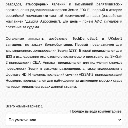
разрядов, атмосферных явлений и высыпаний релятивистских
электронов из радиационных поясов Земли. "DX1" - первый в истории
российской космонавтики частный космический аппарат (разработан
компанией "Даурия Аэроспейс"). Его цель - прием АИС сигналов и
слежение за судами.
Остальные аппараты арубежные. TechDemoSat-1 и UKube-1
запущены по заказу Великобритании. Первый предназначен для
дистанционного зондирования Земли (ДЗЗ). Второй предназначен для
ДЗЗ и исследования околоземного космического пространства. SkySat-
2 принадлежит США. Аппарат предназначен для получения снимков
поверхности Земли в высоком разрешении, а также видеосъемки в
формате HD. И наконец, последний спутник AISSAT-2, принадлежащий
Норвегии, предназначен для наблюдения за движением морских судов
на территориальных водах данной страны.
Всего комментариев:
1
Порядок вывода комментариев: