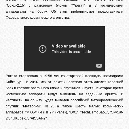
"Союз-2.1б" с разгонным блоком "Фрегат" и 7 космическими
аппаратами на борту. Об этом информируют представители
СВЯЗЬ
Федерального космического агентства.
ВХОД
RSS
Ракета стартовала в 19:58 мск со стартовой площадки космодрома
Байконур. В 20:07 мск от ракеты-носителя отстыковался головной
блок в составе разгонного блока и спутников. Спустя некоторое время
космические аппараты будут выведены на заданные орбиты. В
частности, на орбиту будет выведен российский метеорологический
спутник "Метеор-М" №2, а также шесть малых космических
аппаратов: "МКА-ФКИ (ПН2)" (Рэлек), "DX1", "TechDemoSat-1", "SkySat-
2", " UKube-1", "AISSAT-2".