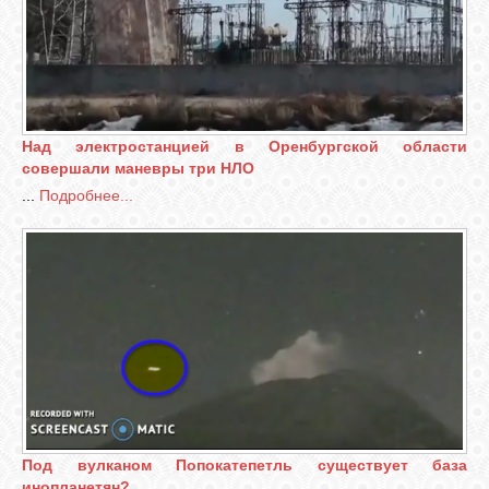
Над электростанцией в Оренбургской области
совершали маневры три НЛО
...
Подробнее...
Под вулканом Попокатепетль существует база
инопланетян?