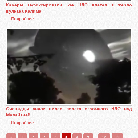
Камеры зафиксировали, как НЛО влетел в жерло
вулкана Калима
...
Подробнее...
Очевидцы сняли видео полета огромного НЛО над
Малайзией
...
Подробнее...
«
1
2
3
4
5
6
7
...
10
11