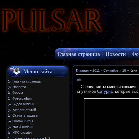
Pulsar
Главная страница
Новости
Фо
МКС онлайн
Меню сайта
Главная
»
2011
»
Сентябрь
»
18
» Квинт
Главная страница
Специалисты миссии космическо
Новости
спутников
Сатурна
, которые вы
Форум
Фотографии
Видео онлайн
Каталог статей
Скачать архивы
Онлайн игры
NASA онлайн
МКС онлайн
Земля из космоса в HD