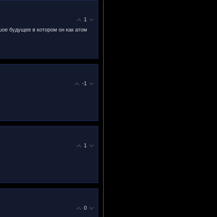
1
шое будущее в котором он как атом
-1
1
0