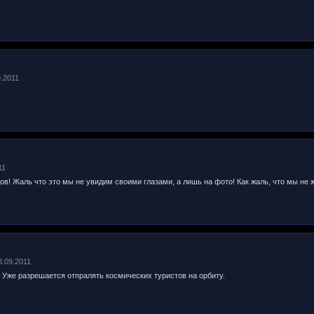
9.2011
11
в! Жаль что это мы не увидим своими глазами, а лишь на фото! Как жаль, что мы не 
8.09.2011
. Уже разрешается отпралять космических туристов на орбиту.