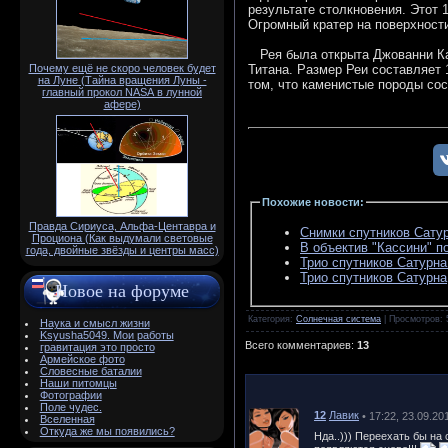
результате столкновения. Этот 
Огромный кратер на поверхност
Рея была открыта Джованни Кас
Почему ещё не скоро человек будет
Титана. Размер Реи составляет 
на Луне (Тайна вращения Луны -
том, что каменистые породы сос
главный прокол NАSА в лунной
афере)
Похожие новости
:
Правда Сириуса, Альфа-Центавра и
Снимки спутников Сату
Проциона (Как выдумали световые
В объектив "Кассини" п
года, двойные звёзды и центры масс)
Трио спутников Сатурна
Трио спутников Сатурна
Новое на форуме
Категория
:
Солнечная система
|
Просмотров
:
Наука и смысл жизни
Ksyusha5049. Мои работы
Всего комментариев
:
13
гравитация это просто
Армейское фото
Словесные баталии
Наши питомцы
Фотографии
Поле чудес.
12
Лавик
• 17:22, 23.09.20
Вселенная
Откуда же мы появились?
Нда..))) Переехать бы на