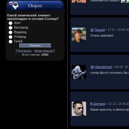
появляются сново!!!
Опрос
Какой химический элемент
преобладает в составе Солнца?
Азот
Кислород
11
Пышка
• 17:57, 19.09.2
Водород
Очень красиво!
Углерод
Гелий
[
·
]
Результаты
Архив опросов
Всего ответов:
12962
10
Volendemort
• 09:18, 19
супер фото! хотелось бы
8
Центавр
• 22:12, 18.09.2
Какая красота, и имена к