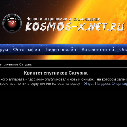
рум
Фотографии
Видео онлайн
Каталог статей
Он
ет спутников Сатурна
Квинтет спутников Сатурна
го аппарата «Кассини» опубликовали новый снимок, на котором запеча
строились почти в одну линию (слева направо) -
Янус
,
Пандора
,
Энцелад