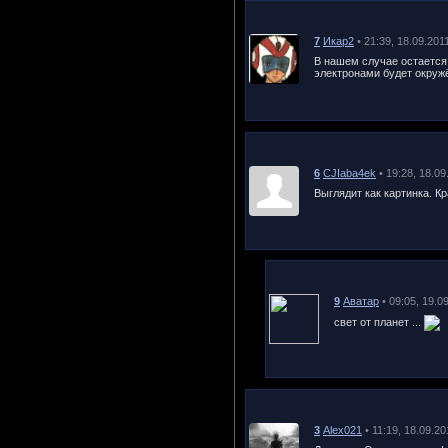
7
Икар2
• 21:39, 18.09.201
В нашем случае остается 
электронами будет окруж
6
CJIaba4ek
• 19:28, 18.09
Выглядит как картинка. Кр
9
Аватар
• 09:05, 19.0
свет от планет ...
3
Alex021
• 11:19, 18.09.20