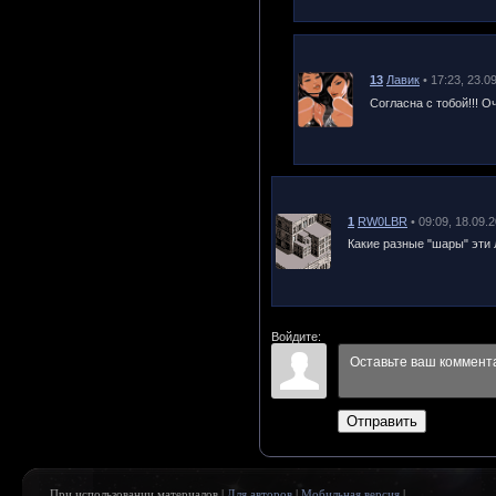
13
Лавик
• 17:23, 23.0
Согласна с тобой!!! О
1
RW0LBR
• 09:09, 18.09.
Какие разные "шары" эти Л
Войдите:
Отправить
При использовании материалов |
Для авторов
|
Мобильная версия
|