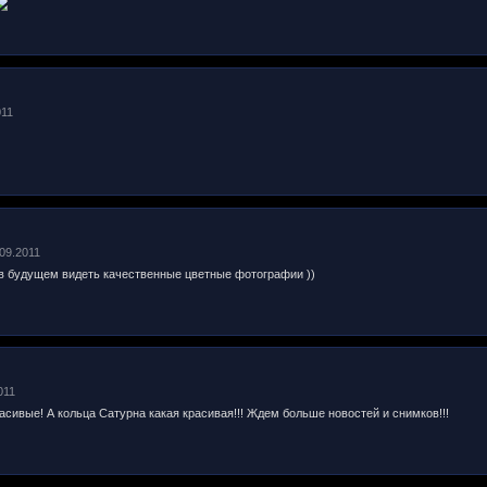
011
.09.2011
 в будущем видеть качественные цветные фотографии ))
011
расивые! А кольца Сатурна какая красивая!!! Ждем больше новостей и снимков!!!