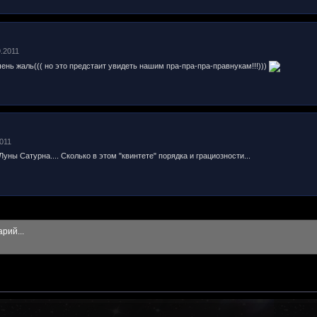
9.2011
чень жаль((( но это предстаит увидеть нашим пра-пра-пра-правнукам!!!)))
2011
уны Сатурна.... Сколько в этом "квинтете" порядка и грациозности...