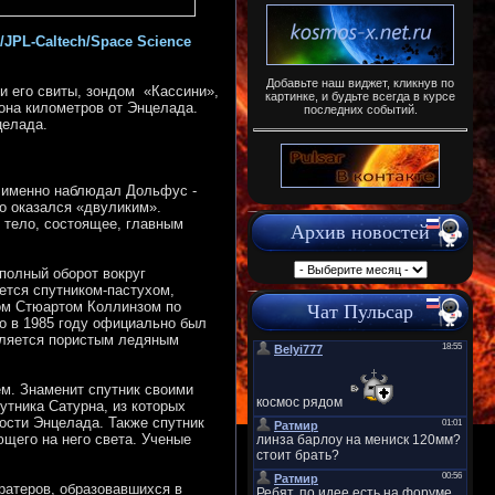
/JPL-Caltech/Space Science
Добавьте наш виджет, кликнув по
и его свиты, зондом «Кассини»,
картинке, и будьте всегда в курсе
иона километров от Энцелада.
последних событий.
целада.
о именно наблюдал Дольфус -
но оказался «двуликим».
 тело, состоящее, главным
Архив новостей
олный оборот вокруг
ется спутником-пастухом,
мом Стюартом Коллинзом по
Чат Пульсар
о в 1985 году официально был
вляется пористым ледяным
м. Знаменит спутник своими
утника Сатурна, из которых
ости Энцелада. Также спутник
щего на него света. Ученые
атеров, образовавшихся в