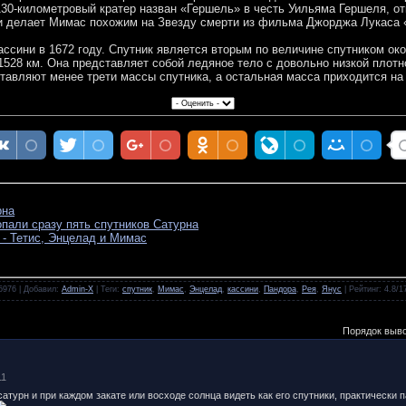
130-километровый кратер назван «Гершель» в честь Уильяма Гершеля, о
и делает Мимас похожим на Звезду смерти из фильма Джорджа Лукаса 
сини в 1672 году. Спутник является вторым по величине спутником ок
1528 км. Она представляет собой ледяное тело с довольно низкой плотн
тавляют менее трети массы спутника, а остальная масса приходится на
рна
опали сразу пять спутников Сатурна
 - Тетис, Энцелад и Мимас
 5976 |
Добавил
:
Admin-X
|
Теги
:
спутник
,
Мимас
,
Энцелад
,
кассини
,
Пандора
,
Рея
,
Янус
|
Рейтинг
:
4.8
/
1
Порядок выв
11
 сатурн и при каждом закате или восходе солнца видеть как его спутники, практически 