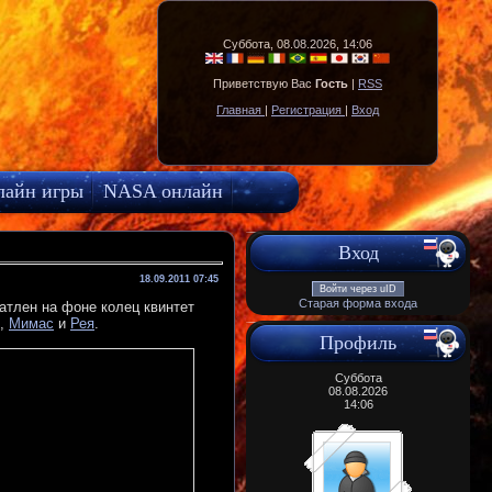
Суббота, 08.08.2026, 14:06
Приветствую Вас
Гость
|
RSS
Главная
|
Регистрация
|
Вход
лайн игры
NASA онлайн
Вход
18.09.2011 07:45
Войти через uID
Старая форма входа
тлен на фоне колец квинтет
,
Мимас
и
Рея
.
Профиль
Суббота
08.08.2026
14:06