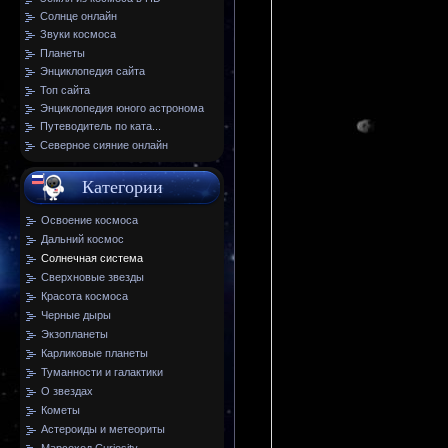
Солнце онлайн
Звуки космоса
Планеты
Энциклопедия сайта
Топ сайта
Энциклопедия юного астронома
Путеводитель по ката...
Северное сияние онлайн
Категории
Освоение космоса
Дальний космос
Солнечная система
Сверхновые звезды
Красота космоса
Черные дыры
Экзопланеты
Карликовые планеты
Туманности и галактики
О звездах
Кометы
Астероиды и метеориты