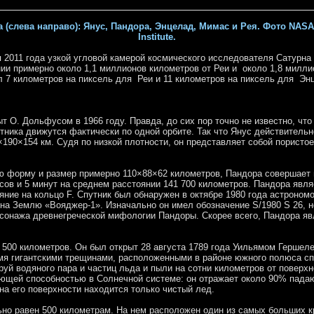
 (слева направо): Янус, Пандора, Энцелад, Мимас и Рея. Фото NASA
Institute.
011 года узкой угловой камерой космического исследователя Сатурна 
нии примерно около 1,1 миллионов километров от Реи и около 1,8 милл
 7 километров на пиксель для Реи и 11 километров на пиксель для Эн
 О. Дольфусом в 1966 году. Правда, до сих пор точно не известно, чт
тника движутся фактически по одной орбите. Так что Янус действитель
190×154 км. Судя по низкой плотности, он представляет собой пористое
форму и размер примерно 110×88×62 километров, Пандора совершает п
сов и 5 минут на среднем расстоянии 141 700 километров. Пандора явля
яние на кольцо F. Спутник был обнаружен в октябре 1980 года астроно
на Землю «Вояджер-1». Изначально он имел обозначение S/1980 S 26, н
рсонажа древнегреческой мифологии Пандоры. Скорее всего, Пандора я
00 километров. Он был открыт 28 августа 1789 года Уильямом Гершеле
ьмя гигантскими трещинами, расположенными в районе южного полюса сп
й водяного пара и частиц льда и пыли на сотни километров от поверхн
ющей способностью в Солнечной системе: он отражает около 90% падаю
 на его поверхности находится только чистый лед.
 равен 500 километрам. На нем расположен один из самых больших кр