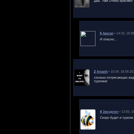
Даа.. там Очень красиво!
5
Аватар
• 14:33, 18.0
И опасно...
2
Amaeth
• 10:34, 18.09.20
сколько потрясающих видо
туризма!
4
Звездочет
• 13:50, 1
Скоро будет и туризм