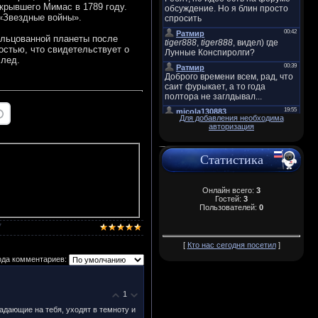
ткрывшего Мимас в 1789 году.
«Звездные войны».
ольцованной планеты после
остью, что свидетельствует о
 лед.
Для добавления необходима
авторизация
Статистика
Онлайн всего:
3
Гостей:
3
Пользователей:
0
7
[
Кто нас сегодня посетил
]
ода комментариев:
1
падающие на тебя, уходят в темноту и