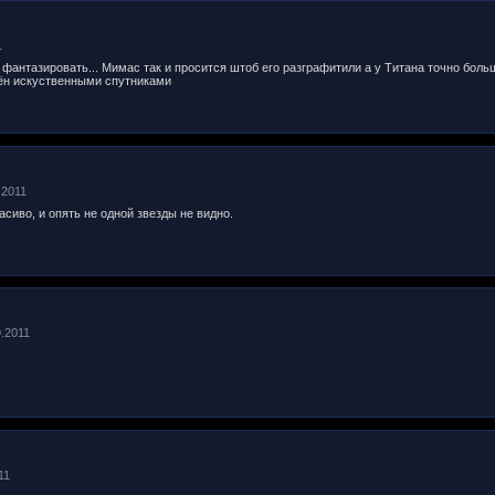
1
фантазировать... Мимас так и просится штоб его разграфитили а у Титана точно боль
ён искуственными спутниками
.2011
асиво, и опять не одной звезды не видно.
9.2011
11