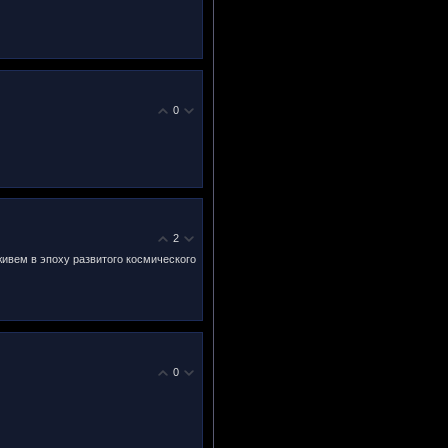
0
2
живем в эпоху развитого космического
0