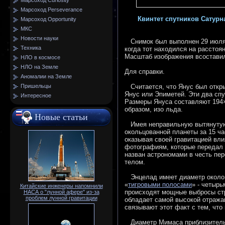
Марсоход Curiosity
Марсоход Perseverance
Квинтет спутников Сатурна
Марсоход Opportunity
МКС
Новости науки
Снимок был выполнен 29 июля 2
Техника
когда тот находился на расстоя
Масштаб изображения всоставил
НЛО в космосе
НЛО на Земле
Для справки.
Аномалии на Земле
Пришельцы
Считается, что Янус был открыт
Янус или Эпиметей. Эти два спу
Интересное
Размеры Януса составляют 194×
образом, изо льда.
Новые статьи
Имея неправильную вытянутую 
окольцованной планеты за 15 ча
оказывая своей гравитацией вли
фотографиям, которые передал 
назван астрономами в честь пе
телом.
Энцелад имеет диаметр около 5
«
тигровыми полосами
» - четыр
Китайские инженеры напомнили
происходят мощные выбросы стру
НАСА о "лунной афере" из-за
проблем лунной гравитации
обладает самой высокой отража
связывают этот факт с тем, что
Диаметр Мимаса приблизительно