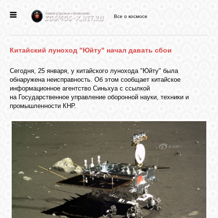
Все о космосе
ГЛАВНАЯ
Китайский луноход "Юйту" начал давать сбои
НОВОСТИ
Сегодня, 25 января, у китайского лунохода "Юйту" была
обнаружена неисправность. Об этом сообщает китайское
ФОРУМ
информационное агентство Синьхуа с ссылкой
на Государственное управление оборонной науки, техники и
промышленности КНР.
СТАТЬИ
ФАЙЛЫ
ВИДЕО
ФОТО