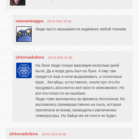
скалапендра
(25.01.2014 18:14)
Люди часто оказываются надёжнее любой техники.
shtonadobno
(25.01.2014 21:29)
На Луне люди только максимум несколько дней
были. Да и когда день был на Луне. А ему там
придется ещё и ночи выдерживать, и солнечные
бури... Китайцы, естественно, знали про это.Но
продумать абсолютно всё просто невозможно .Но
всё постигается на ошибках.
Люди тоже жаловались во времена Аполлонов. Но
жаловались преимущественно на пыль, которая
прилипала ко всему, приводила к увеличению
температуры. На Зайце же её почти не будет.
shtonadobno
(25.01.2014 16:44)