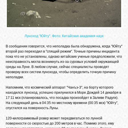
СВЯЗЬ
ВХОД
Луноход "Юйту". Фото: Китайская академия наук
В сообщении говорится, что неполадка была обнаружена, когда "Юйту"
второй раз переходил в "спящий режим". Точные причины инцидента
RSS
пока что не установлены, однако китайские ученые предположили, что
неисправность могла возникнуть из-за суровых условий окружающей
среды на Луне. В любом случае, сейчас специалисты проводят
проверку всех систем лунохода, чтобы определить точную причину
неполадки.
Напомним, что космический аппарат "Чанъэ-3", на борту которого
находился луноход, успешно прилунился в Море Дождей 14 декабря в
17:11 мск (планировалось, что посадка произойдет в Заливе Радуги).
На следующий день в 04:35 по местному времени (00:35 мск) "Юйту",
спустился на поверхность Луны.
120-килограммовый ровер может передвигаться по лунной
поверхности со скоростью до 200 метров в час. Помимо этого, ему