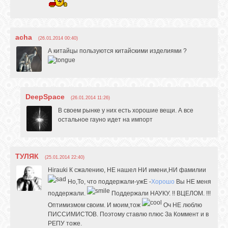
acha
(26.01.2014 00:40)
А китайцы пользуются китайскими изделиями ?
DeepSpace
(26.01.2014 11:26)
В своем рынке у них есть хорошие вещи. А все
остальное гауно идет на импорт
ТУЛЯК
(25.01.2014 22:40)
Hirauki К сжалению, НЕ нашел НИ имени,НИ фамилии
Но,То, что поддержали-ужЕ -
Хорошо
Вы НЕ меня
поддержали.
Поддержали НАУКУ. !! ВЦЕЛОМ. !!!
Оптимизмом своим. И моим,тож
Оч НЕ люблю
ПИССИМИСТОВ. Поэтому ставлю плюс За Коммент и в
РЕПУ тоже.