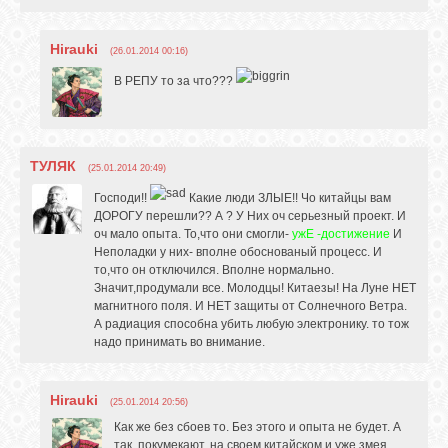
Hirauki
(26.01.2014 00:16)
В РЕПУ то за что???
ТУЛЯК
(25.01.2014 20:49)
Господи!!
Какие люди ЗЛЫЕ!! Чо китайцы вам
ДОРОГУ перешли?? А ? У Них оч серьезный проект. И
оч мало опыта. То,что они смогли-
ужЕ -достижение
И
Неполадки у них- вполне обоснованый процесс. И
то,что он отключился. Вполне нормально.
Значит,продумали все. Молодцы! Китаезы! На Луне НЕТ
магнитного поля. И НЕТ защиты от Солнечного Ветра.
А радиация способна убить любую электронику. то тож
надо принимать во внимание.
Hirauki
(25.01.2014 20:56)
Как же без сбоев то. Без этого и опыта не будет. А
так, покумекают, на своем китайском и уже змея