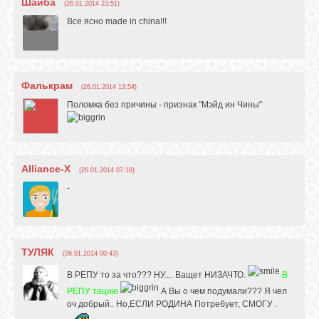
Шайба
(26.01.2014 23:51)
Все ясно made in china!!!
Фалькрам
(26.01.2014 13:54)
Поломка без причины - признак "Мэйд ин Чины"
Alliance-X
(26.01.2014 07:18)
-
ТУЛЯК
(26.01.2014 00:43)
В РЕПУ то за что??? НУ.... Ващет НИЗАЧТО.
В
РЕПУ тацию
А Вы о чем подумали??? Я чел
оч добрый.. Но,ЕСЛИ РОДИНА Потребует, СМОГУ .