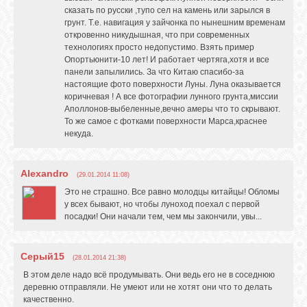
сказать по русски ,тупо сел на камень или зарылся в
грунт. Т.е. навигация у зайчонка по нынешним временам
откровенно никудышная, что при современных
технологиях просто недопустимо. Взять пример
Опортьюнити-10 лет! И работает чертяга,хотя и все
панели запылились. За что Китаю спасибо-за
настоящие фото поверхности Луны. Луна оказывается
коричневая ! А все фотографии лунного грунта,миссии
Аполлонов-выбеленные,вечно амеры что то скрывают.
То же самое с фотками поверхности Марса,краснее
некуда.
Alexandro
(29.01.2014 11:08)
Это не страшно. Все равно молодцы китайцы! Обломы
у всех бывают, но чтобы луноход поехал с первой
посадки! Они начали тем, чем мы закончили, увы...
Серый15
(28.01.2014 21:38)
В этом деле надо всё продумывать. Они ведь его не в соседнюю
деревню отправляли. Не умеют или не хотят они что то делать
качественно.