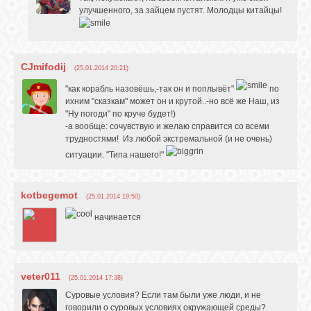
улучшенного, за зайцем пустят. Молодцы китайцы!
CJmifodij
(25.01.2014 20:21)
"как корабль назовёшь,-так он и поплывёт"
по
ихним "сказкам" может он и крутой..-но всё же Наш, из
"Ну погоди" по круче будет!)
-а вообще: сочувствую и желаю справится со всеми
трудностями! Из любой экстремальной (и не очень)
ситуации. "Типа нашего!"
kotbegemot
(25.01.2014 19:50)
начинается
veter011
(25.01.2014 17:38)
Суровые условия? Если там были уже люди, и не
говорили о суровых условиях окружающей среды?