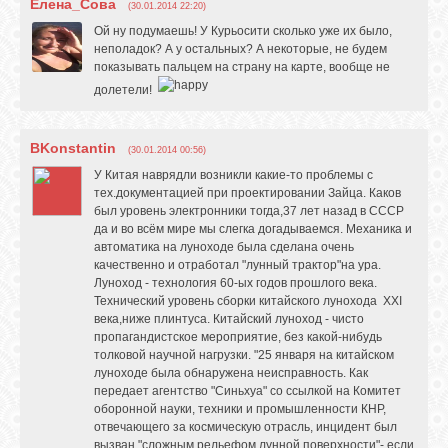
Елена_Сова
(30.01.2014 22:20)
Ой ну подумаешь! У Курьосити сколько уже их было,
неполадок? А у остальных? А некоторые, не будем
показывать пальцем на страну на карте, вообще не
долетели!
BKonstantin
(30.01.2014 00:56)
У Китая наврядли возникли какие-то проблемы с
тех.документацией при проектировании Зайца. Каков
был уровень электронники тогда,37 лет назад в СССР
да и во всём мире мы слегка догадываемся. Механика и
автоматика на луноходе была сделана очень
качественно и отработал "лунный трактор"на ура.
Луноход - технология 60-ых годов прошлого века.
Технический уровень сборки китайского лунохода ХХI
века,ниже плинтуса. Китайский луноход - чисто
пропагандистское мероприятие, без какой-нибудь
толковой научной нагрузки. "25 января на китайском
луноходе была обнаружена неисправность. Как
передает агентство "Синьхуа" со ссылкой на Комитет
оборонной науки, техники и промышленности КНР,
отвечающего за космическую отрасль, инцидент был
вызван "сложным рельефом лунной поверхности"- если