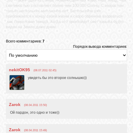
Это - также одна из самых люминесцентных известных звезд, чья
светимостью состовляет более чем 100 000 Солнц. С возрастом
только нескольких миллионов лет, Бетельгейзе уже
приближается к концу своей жизни и скоро обречена взорваться
,как сверхновая звезда. Когда это произойдет,свет взрыва будет
виден на Земле,даже днем.
Всего комментариев:
7
Порядок вывода комментариев:
nekitOK95
(08.07.2011 02:45)
увидеть бы это второе солнышко))
Zarok
(08.04.2011 15:50)
Ой пардон, это одно и тоже))
Zarok
(08.04.2011 15:49)