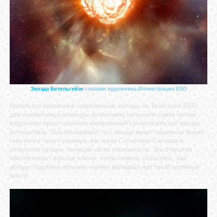
СВЯЗЬ
ВХОД
Звезда Бетельгейзе
глазами художника.Иллюстрация ESO
RSS
Используя различные современные методы на Телескопе ESO,
две независимых команды астрономов получили самое четкое
когда-либо представления изображений супергигантской звезды
Бетельгейзе. Оно показывают, что звезда имеет обширное факел
газа почти такого размера, как наша Солнечная Система и
гигантские пузыри, кипящий на ее поверхности. Эти открытия
обеспечивают важные ключи, чтобы помочь объяснять, как
звезды подобных величин теряют материал при такой огромной
массе.