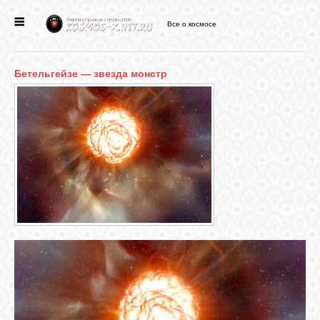
Все о космосе
ГЛАВНАЯ
Бетельгейзе — звезда монстр
НОВОСТИ
ФОРУМ
СТАТЬИ
ФАЙЛЫ
ВИДЕО
ФОТО