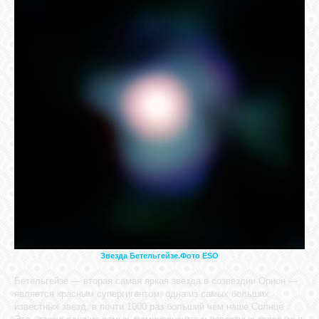
Звезда Бетельгейзе.Фото ESO
Бетельгейзе — вторая самая яркая звезда в созвездии Орион —
является красным супергигантом, одна из самых больших
известных звезд, в почти 1000 раз больший чем наше Солнце .