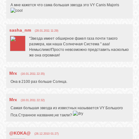
А мне кажется что сама большая звезда это VY Canis Majoris
sasha_nm
(28.01.2011 11:29)
"Звезда имеет обширное факел газа почти такого
размера, как наша Солнечная Система " ааа!
Немыслимо!Просто невозможно представить насколько
же она огромная!
Mrx
(16.01.2011 22:35)
Она в 2100 раз больше Солнца.
Mrx
(16.01.2011 22:32)
Самая большая звезда из известных называется VY Большого
Пса.Странное название,не такли?
@KOKA@
(26.12.2010 01:27)