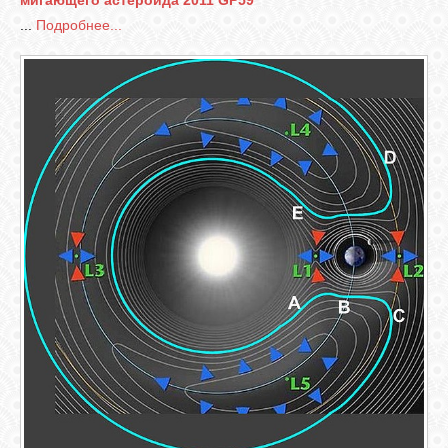
мигающего астероида 2011 GP59
...
Подробнее...
СВЯЗЬ
ВХОД
RSS