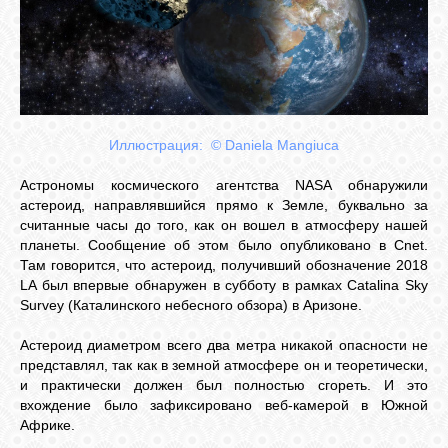
СВЯЗЬ
ВХОД
Иллюстрация: © Daniela Mangiuca
Астрономы космического агентства NASA обнаружили
RSS
астероид, направлявшийся прямо к Земле, буквально за
считанные часы до того, как он вошел в атмосферу нашей
планеты. Сообщение об этом было опубликовано в Cnet.
Там говорится, что астероид, получивший обозначение 2018
LA был впервые обнаружен в субботу в рамках Catalina Sky
Survey (Каталинского небесного обзора) в Аризоне.
Астероид диаметром всего два метра никакой опасности не
представлял, так как в земной атмосфере он и теоретически,
и практически должен был полностью сгореть. И это
вхождение было зафиксировано веб-камерой в Южной
Африке.