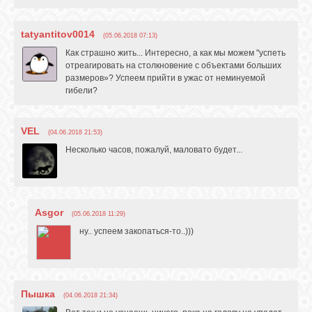
tatyantitov0014
(05.06.2018 07:13)
Как страшно жить... Интересно, а как мы можем "успеть
отреагировать на столкновение с объектами больших
размеров»? Успеем прийти в ужас от неминуемой
гибели?
VEL
(04.06.2018 21:53)
Несколько часов, пожалуй, маловато будет...
Asgor
(05.06.2018 11:29)
ну.. успеем закопаться-то..)))
Пышка
(04.06.2018 21:34)