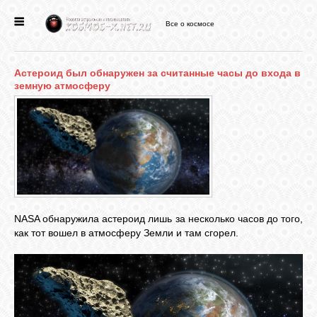
Все о космосе
ГЛАВНАЯ
Астероид был обнаружен за считанные часы до входа в
НОВОСТИ
земную атмосферу
ФОРУМ
СТАТЬИ
ФАЙЛЫ
NASA обнаружила астероид лишь за несколько часов до того,
как тот вошел в атмосферу Земли и там сгорел.
ВИДЕО
ФОТО