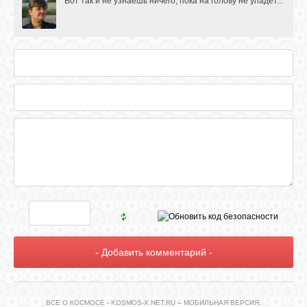
Вот так и не узнаешь ничего, пока на голову не упадет...
ВСЕ О КОСМОСЕ - KOSMOS-X.NET.RU – МОБИЛЬНАЯ ВЕРСИЯ.