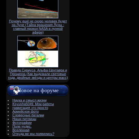
Почему ещё не скоро человек будет
на Луне (Тайна вращения Луны -
главный прокол NАSА в лунной
афере)
Правда Сириуса, Альфа-Центавра и
Проциона (Как выдумали световые
года, двойные звёзды и центры масс)
Новое на форуме
Наука и смысл жизни
Ksyusha5049. Мои работы
гравитация это просто
Армейское фото
Словесные баталии
Наши питомцы
Фотографии
Поле чудес.
Вселенная
Откуда же мы появились?