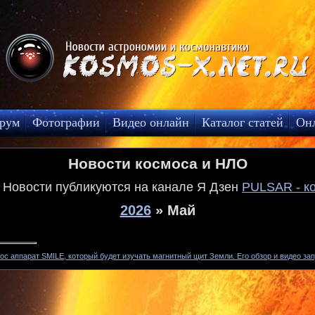
рум
Фотографии
Видео онлайн
Каталог статей
Он
Новости космоса и НЛО
! Новости публикуются на канале Я Дзен
PULSAR - к
2026
»
Май
ос аппарат SMILE, который будет изучать магнитный щит Земли. Его обзор и видео зап