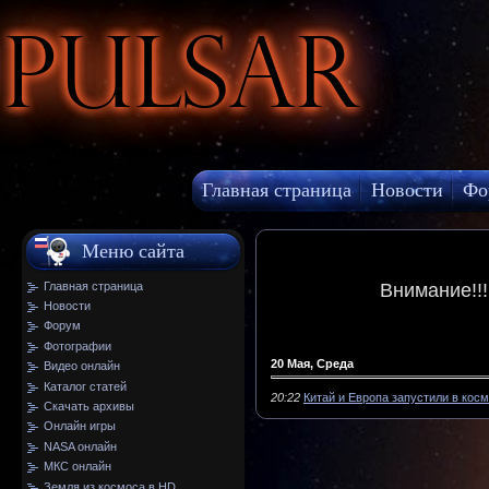
Pulsar
Главная страница
Новости
Фо
МКС онлайн
Меню сайта
Главная страница
Внимание!!
Новости
Форум
Фотографии
20 Мая, Среда
Видео онлайн
Каталог статей
20:22
Китай и Европа запустили в косм
Скачать архивы
Онлайн игры
NASA онлайн
МКС онлайн
Земля из космоса в HD