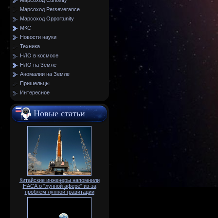
Марсоход Curiosity
Марсоход Perseverance
Марсоход Opportunity
МКС
Новости науки
Техника
НЛО в космосе
НЛО на Земле
Аномалии на Земле
Пришельцы
Интересное
Новые статьи
Китайские инженеры напомнили
НАСА о "лунной афере" из-за
проблем лунной гравитации