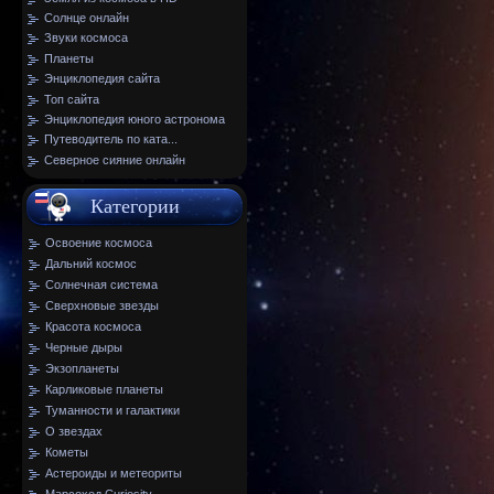
Солнце онлайн
Звуки космоса
Планеты
Энциклопедия сайта
Топ сайта
Энциклопедия юного астронома
Путеводитель по ката...
Северное сияние онлайн
Категории
Освоение космоса
Дальний космос
Солнечная система
Сверхновые звезды
Красота космоса
Черные дыры
Экзопланеты
Карликовые планеты
Туманности и галактики
О звездах
Кометы
Астероиды и метеориты