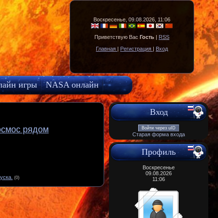
Воскресенье, 09.08.2026, 11:06
Приветствую Вас
Гость
|
RSS
Главная
|
Регистрация
|
Вход
лайн игры
NASA онлайн
Вход
осмос рядом
Войти через uID
Старая форма входа
Профиль
Воскресенье
09.08.2026
уска.
(0)
11:06