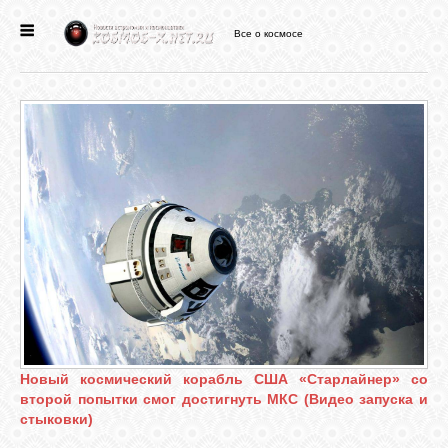
Все о космосе
ГЛАВНАЯ
НОВОСТИ
ФОРУМ
СТАТЬИ
ФАЙЛЫ
ВИДЕО
Новый космический корабль США «Старлайнер» со
второй попытки смог достигнуть МКС (Видео запуска и
стыковки)
ФОТО