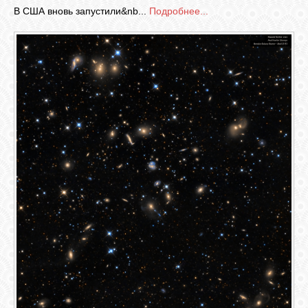
В США вновь запустили&nb...
Подробнее...
СВЯЗЬ
ВХОД
RSS