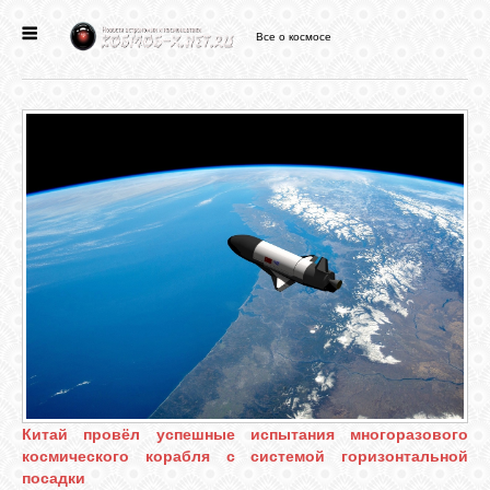
Все о космосе
ГЛАВНАЯ
НОВОСТИ
ФОРУМ
СТАТЬИ
ФАЙЛЫ
ВИДЕО
Китай провёл успешные испытания многоразового
космического корабля с системой горизонтальной
ФОТО
посадки