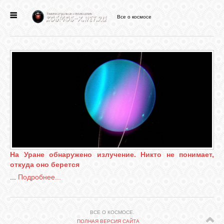
Все о космосе
ГЛАВНАЯ
НОВОСТИ
ФОРУМ
СТАТЬИ
ФАЙЛЫ
На Уране обнаружено излучение. Никто не понимает,
откуда оно берется
...
Подробнее...
ВИДЕО
ВСЕ О КОСМОСЕ.
ФОТО
ПОЛНАЯ ВЕРСИЯ САЙТА