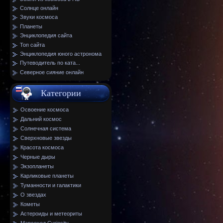
Солнце онлайн
Звуки космоса
Планеты
Энциклопедия сайта
Топ сайта
Энциклопедия юного астронома
Путеводитель по ката...
Северное сияние онлайн
Категории
Освоение космоса
Дальний космос
Солнечная система
Сверхновые звезды
Красота космоса
Черные дыры
Экзопланеты
Карликовые планеты
Туманности и галактики
О звездах
Кометы
Астероиды и метеориты