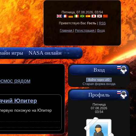
Пятница, 07.08.2026, 03:54
Приветствую Вас
Гость
|
RSS
Главная
|
Регистрация
|
Вход
лайн игры
NASA онлайн
Вход
осмос рядом
Войти через uID
Старая форма входа
Профиль
ячий Юпитер
Пятница
07.08.2026
 первую похожую на Юпитер
03:54