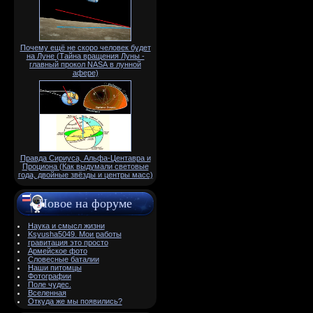
Почему ещё не скоро человек будет
на Луне (Тайна вращения Луны -
главный прокол NАSА в лунной
афере)
Правда Сириуса, Альфа-Центавра и
Проциона (Как выдумали световые
года, двойные звёзды и центры масс)
Новое на форуме
Наука и смысл жизни
Ksyusha5049. Мои работы
гравитация это просто
Армейское фото
Словесные баталии
Наши питомцы
Фотографии
Поле чудес.
Вселенная
Откуда же мы появились?