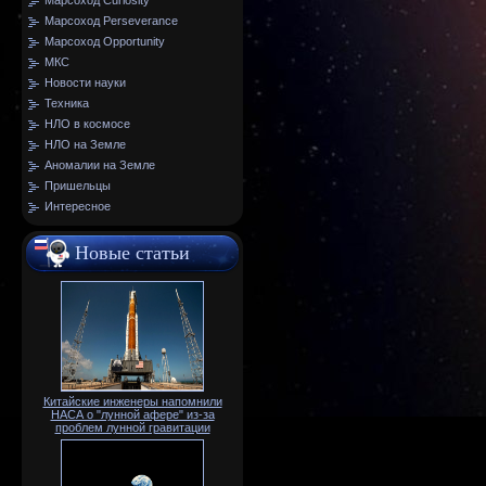
Марсоход Curiosity
Марсоход Perseverance
Марсоход Opportunity
МКС
Новости науки
Техника
НЛО в космосе
НЛО на Земле
Аномалии на Земле
Пришельцы
Интересное
Новые статьи
Китайские инженеры напомнили
НАСА о "лунной афере" из-за
проблем лунной гравитации