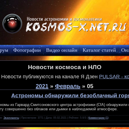
рум
Фотографии
Видео онлайн
Каталог статей
Он
Новости космоса и НЛО
! Новости публикуются на канале Я Дзен
PULSAR - к
2021
»
Февраль
»
05
Астрономы обнаружили безоблачный гор
номы из Гарвард-Смитсоновского центра астрофизики (CfA) обнаружили
ту совершенно без облаков или дымки в наблюдаемой атмосфере.
ия:
Экзопланеты
| Просмотров: 3771 | Дата:
05.02.2021
| Рейтинг: 5.0/3 |
Комментарии (1)