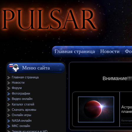
Pulsar
Главная страница
Новости
Фо
МКС онлайн
Меню сайта
Главная страница
Внимание!!
Новости
Форум
Фотографии
Видео онлайн
Каталог статей
Астро
Скачать архивы
плане
Онлайн игры
NASA онлайн
Категор
МКС онлайн
Земля из космоса в HD