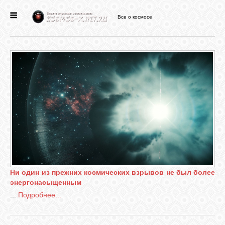
Все о космосе
ГЛАВНАЯ
НОВОСТИ
ФОРУМ
СТАТЬИ
ФАЙЛЫ
Ни один из прежних космических взрывов не был более
энергонасыщенным
ВИДЕО
...
Подробнее...
ФОТО