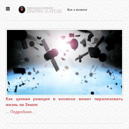
Все о космосе
ГЛАВНАЯ
НОВОСТИ
ФОРУМ
СТАТЬИ
ФАЙЛЫ
Как цепная реакция в космосе может парализовать
жизнь на Земле
ВИДЕО
...
Подробнее...
ФОТО