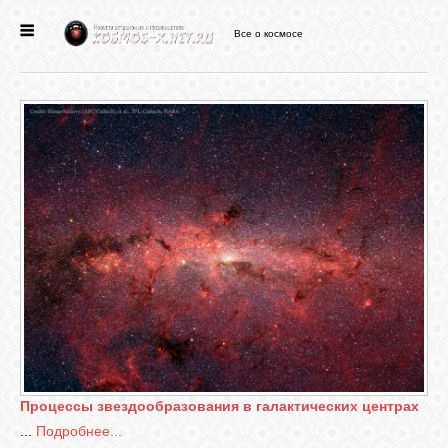
Все о космосе
ГЛАВНАЯ
НОВОСТИ
ФОРУМ
СТАТЬИ
ФАЙЛЫ
ВИДЕО
Процессы звездообразования в галактических центрах
...
Подробнее...
ФОТО