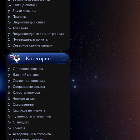
Солнце онлайн
Звуки космоса
Планеты
Энциклопедия сайта
Топ сайта
Энциклопедия юного астронома
Путеводитель по ката...
Северное сияние онлайн
Категории
Освоение космоса
Дальний космос
Солнечная система
Сверхновые звезды
Красота космоса
Черные дыры
Экзопланеты
Карликовые планеты
Туманности и галактики
О звездах
Кометы
Астероиды и метеориты