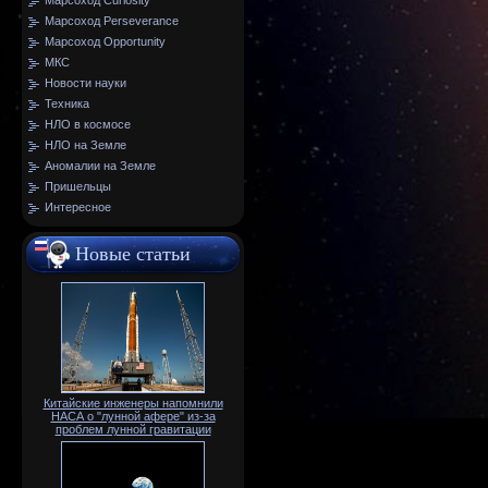
Марсоход Curiosity
Марсоход Perseverance
Марсоход Opportunity
МКС
Новости науки
Техника
НЛО в космосе
НЛО на Земле
Аномалии на Земле
Пришельцы
Интересное
Новые статьи
Китайские инженеры напомнили
НАСА о "лунной афере" из-за
проблем лунной гравитации