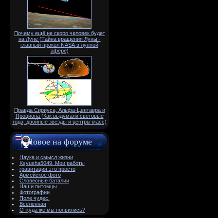
Почему ещё не скоро человек будет
на Луне (Тайна вращения Луны -
главный прокол NАSА в лунной
афере)
Правда Сириуса, Альфа-Центавра и
Проциона (Как выдумали световые
года, двойные звёзды и центры масс)
Новое на форуме
Наука и смысл жизни
Ksyusha5049. Мои работы
гравитация это просто
Армейское фото
Словесные баталии
Наши питомцы
Фотографии
Поле чудес.
Вселенная
Откуда же мы появились?