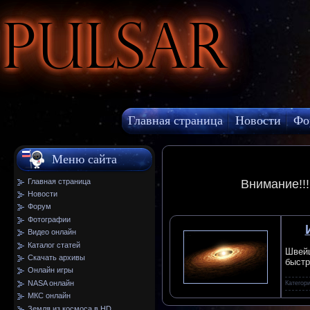
Pulsar
Главная страница
Новости
Фо
МКС онлайн
Меню сайта
Главная страница
Внимание!!
Новости
Форум
Фотографии
Видео онлайн
Каталог статей
Швейц
Скачать архивы
быстр
Онлайн игры
NASA онлайн
Категор
МКС онлайн
Земля из космоса в HD