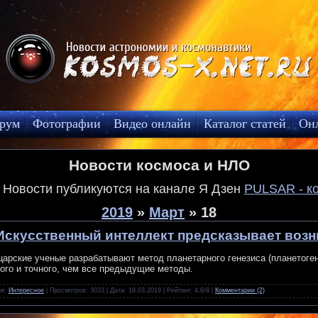
рум
Фотографии
Видео онлайн
Каталог статей
Он
Новости космоса и НЛО
! Новости публикуются на канале Я Дзен
PULSAR - к
2019
»
Март
»
18
Искусственный интеллект предсказывает возн
арские ученые разрабатывают метод планетарного генезиса (планетоген
ого и точного, чем все предыдущие методы.
ия:
Интересное
| Просмотров: 3033 | Дата:
18.03.2019
| Рейтинг: 4.6/8 |
Комментарии (2)