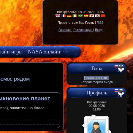
Воскресенье, 09.08.2026, 11:06
Приветствую Вас
Гость
|
RSS
Главная
|
Регистрация
|
Вход
лайн игры
NASA онлайн
Вход
осмос рядом
Войти через uID
Старая форма входа
Профиль
икновение планет
Воскресенье
09.08.2026
еза), значительно более
11:06