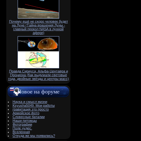
Почему ещё не скоро человек будет
на Луне (Тайна вращения Луны -
главный прокол NАSА в лунной
афере)
Правда Сириуса, Альфа-Центавра и
Проциона (Как выдумали световые
года, двойные звёзды и центры масс)
Новое на форуме
Наука и смысл жизни
Ksyusha5049. Мои работы
гравитация это просто
Армейское фото
Словесные баталии
Наши питомцы
Фотографии
Поле чудес.
Вселенная
Откуда же мы появились?