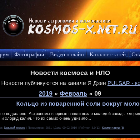
рум
Фотографии
Видео онлайн
Каталог статей
Он
Новости космоса и НЛО
! Новости публикуются на канале Я Дзен
PULSAR - к
2019
»
Февраль
»
09
Кольцо из поваренной соли вокруг мол
но подсолено: Астрономы впервые нашли возле молодой звезды хлорид 
- и хлорид калия, что их самих очень удивило...
ия:
Дальний космос
| Просмотров: 2831 | Дата:
09.02.2019
| Рейтинг: 4.9/13 |
Комментарии (4)