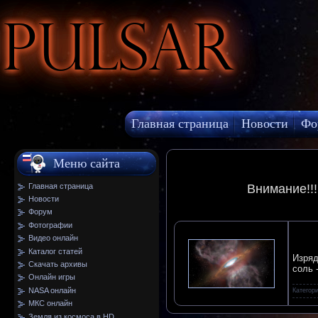
Pulsar
Главная страница
Новости
Фо
МКС онлайн
Меню сайта
Главная страница
Внимание!!
Новости
Форум
Фотографии
Видео онлайн
Каталог статей
Изряд
Скачать архивы
соль 
Онлайн игры
NASA онлайн
Категор
МКС онлайн
Земля из космоса в HD