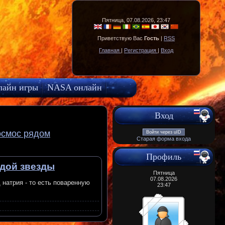
Пятница, 07.08.2026, 23:47
Приветствую Вас
Гость
|
RSS
Главная
|
Регистрация
|
Вход
лайн игры
NASA онлайн
Вход
осмос рядом
Войти через uID
Старая форма входа
Профиль
одой звезды
Пятница
07.08.2026
натрия - то есть поваренную
23:47