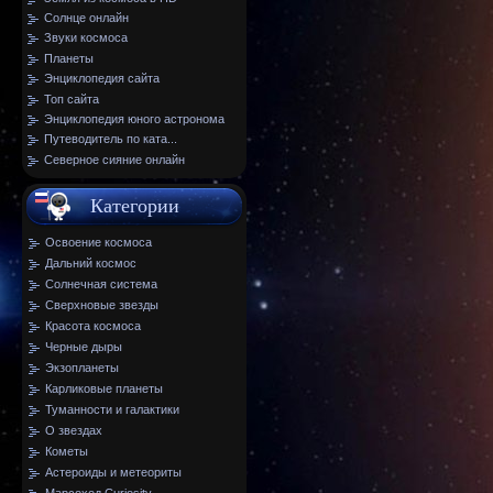
Солнце онлайн
Звуки космоса
Планеты
Энциклопедия сайта
Топ сайта
Энциклопедия юного астронома
Путеводитель по ката...
Северное сияние онлайн
Категории
Освоение космоса
Дальний космос
Солнечная система
Сверхновые звезды
Красота космоса
Черные дыры
Экзопланеты
Карликовые планеты
Туманности и галактики
О звездах
Кометы
Астероиды и метеориты