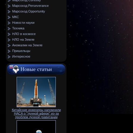
Марсоход Curiosity
Марсоход Perseverance
Марсоход Opportunity
МКС
Новости науки
Техника
НЛО в космосе
НЛО на Земле
Аномалии на Земле
Пришельцы
Интересное
Новые статьи
Китайские инженеры напомнили
НАСА о "лунной афере" из-за
проблем лунной гравитации