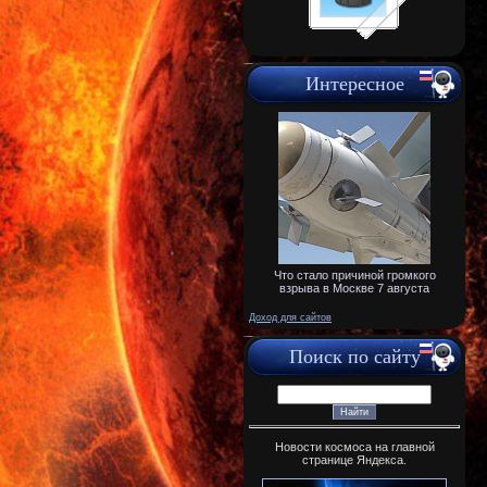
Интересное
Что стало причиной громкого
взрыва в Москве 7 августа
Доход для сайтов
Поиск по сайту
Новости космоса на главной
странице Яндекса.