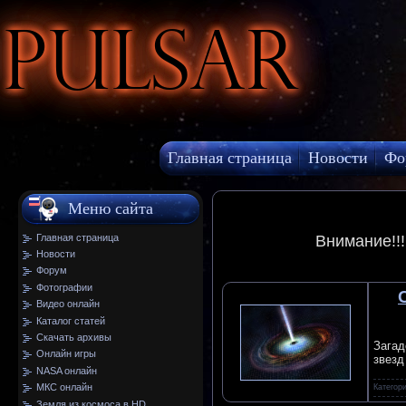
Pulsar
Главная страница
Новости
Фо
МКС онлайн
Меню сайта
Главная страница
Внимание!!
Новости
Форум
Фотографии
Видео онлайн
Каталог статей
Скачать архивы
Загад
Онлайн игры
звезд
NASA онлайн
МКС онлайн
Категор
Земля из космоса в HD