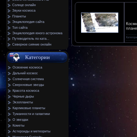
Солнце онлайн
Звуки космоса
Планеты
Энциклопедия сайта
Косми
Топ сайта
плане
Энциклопедия юного астронома
Категор
Путеводитель по ката...
Северное сияние онлайн
Категории
Освоение космоса
Дальний космос
Солнечная система
Сверхновые звезды
Красота космоса
Черные дыры
Экзопланеты
Карликовые планеты
Туманности и галактики
О звездах
Кометы
Астероиды и метеориты