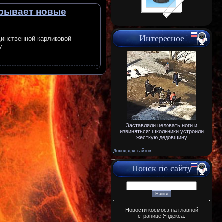
крывает новые
Интересное
динственной карликовой
у.
Заставляли целовать ноги и
извиняться: школьники устроили
жесткую дедовщину
Доход для сайтов
Поиск по сайту
Новости космоса на главной
странице Яндекса.