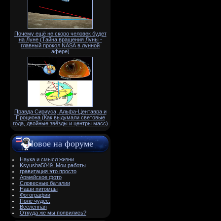
Почему ещё не скоро человек будет
на Луне (Тайна вращения Луны -
главный прокол NАSА в лунной
афере)
Правда Сириуса, Альфа-Центавра и
Проциона (Как выдумали световые
года, двойные звёзды и центры масс)
Новое на форуме
Наука и смысл жизни
Ksyusha5049. Мои работы
гравитация это просто
Армейское фото
Словесные баталии
Наши питомцы
Фотографии
Поле чудес.
Вселенная
Откуда же мы появились?