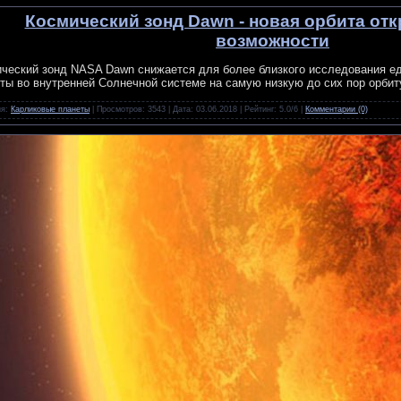
Космический зонд Dawn - новая орбита от
возможности
ческий зонд NASA Dawn снижается для более близкого исследования е
ты во внутренней Солнечной системе на самую низкую до сих пор орбит
ия:
Карликовые планеты
| Просмотров: 3543 | Дата:
03.06.2018
| Рейтинг: 5.0/6 |
Комментарии (0)