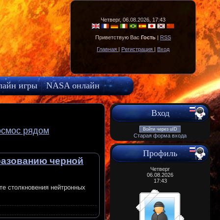
Четверг, 06.08.2026, 17:43
Приветствую Вас
Гость
|
RSS
Главная
|
Регистрация
|
Вход
лайн игры
NASA онлайн
Вход
осмос рядом
Войти через uID
Старая форма входа
Профиль
разованию черной
Четверг
06.08.2026
17:43
ате столкновения нейтронных