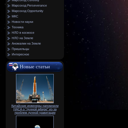
Марсоход Curiosity
Марсоход Perseverance
Марсоход Opportunity
МКС
Новости науки
Техника
НЛО в космосе
НЛО на Земле
Аномалии на Земле
Пришельцы
Интересное
Новые статьи
Китайские инженеры напомнили
НАСА о "лунной афере" из-за
проблем лунной гравитации