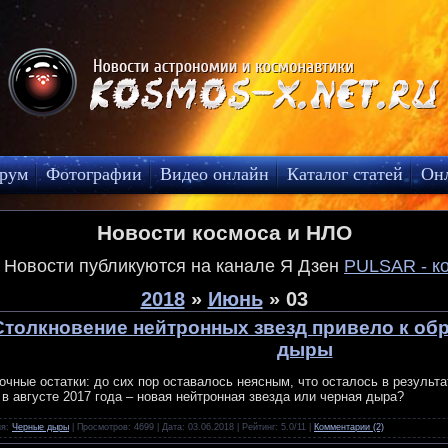
рум
Фотографии
Видео онлайн
Каталог статей
Он
Новости космоса и НЛО
! Новости публикуются на канале Я Дзен
PULSAR - к
2018
»
Июнь
»
03
Столкновение нейтронных звезд привело к об
дыры
очные остатки: до сих пор оставалось неясным, что осталось в результ
 в августе 2017 года – новая нейтронная звезда или черная дыра?
ия:
Черные дыры
| Просмотров: 4699 | Дата:
03.06.2018
| Рейтинг: 5.0/11 |
Комментарии (2)