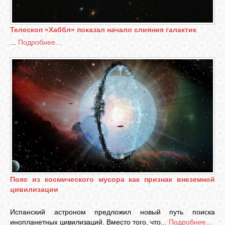
СВЯЗЬ
Телескоп «Хаббл» показал начало слияния галактик
...
Подробнее...
ВХОД
RSS
Пояс из космического мусора как признак внеземной
цивилизации
Испанский астроном предложил новый путь поиска
инопланетных цивилизаций. Вместо того, что...
Подробнее...