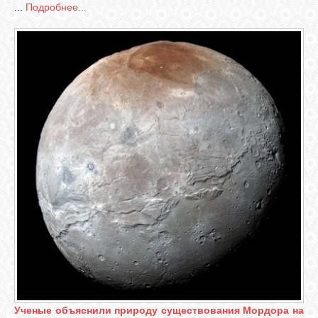
...
Подробнее...
СВЯЗЬ
ВХОД
RSS
Ученые объяснили природу существования Мордора на