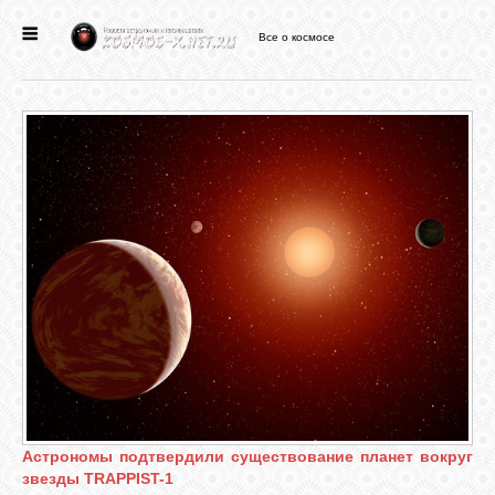
Все о космосе
ГЛАВНАЯ
НОВОСТИ
ФОРУМ
СТАТЬИ
ФАЙЛЫ
ВИДЕО
Астрономы подтвердили существование планет вокруг
звезды TRAPPIST-1
ФОТО