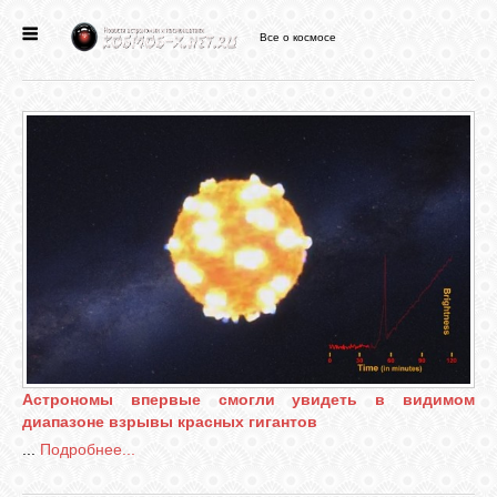
Все о космосе
ГЛАВНАЯ
НОВОСТИ
ФОРУМ
СТАТЬИ
ФАЙЛЫ
Астрономы впервые смогли увидеть в видимом
ВИДЕО
диапазоне взрывы красных гигантов
...
Подробнее...
ФОТО