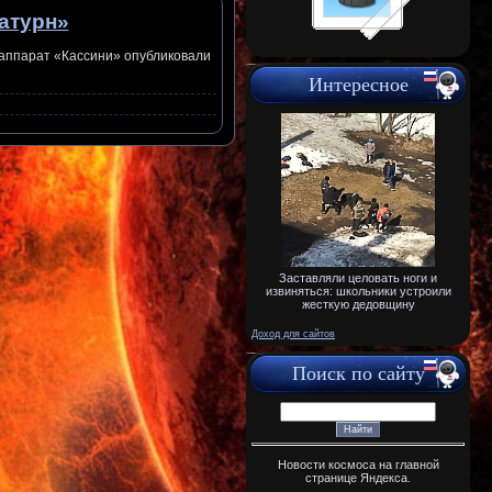
атурн»
аппарат «Кассини» опубликовали
Интересное
Заставляли целовать ноги и
извиняться: школьники устроили
жесткую дедовщину
Доход для сайтов
Поиск по сайту
Новости космоса на главной
странице Яндекса.