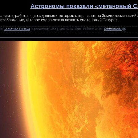
Астрономы показали «метановый С
алисты, работающие с данными, которые отправляет на Землю космический 
 изображение, которое смело можно назвать «метановый Сатурн».
ия:
Солнечная система
| Просмотров: 3856 | Дата:
02.02.2016
| Рейтинг: 4.9/9 |
Комментарии (0)