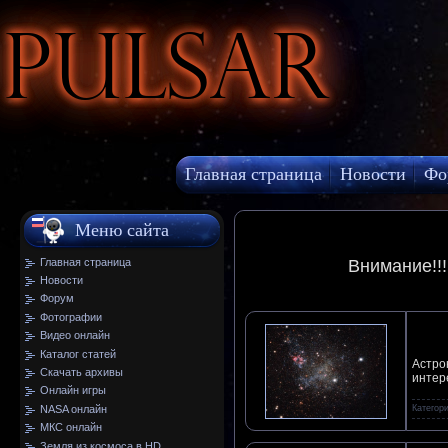
Pulsar
Главная страница
Новости
Фо
МКС онлайн
Меню сайта
Главная страница
Внимание!!
Новости
Форум
Фотографии
Видео онлайн
Каталог статей
Астро
Скачать архивы
интер
Онлайн игры
Категор
NASA онлайн
МКС онлайн
Земля из космоса в HD