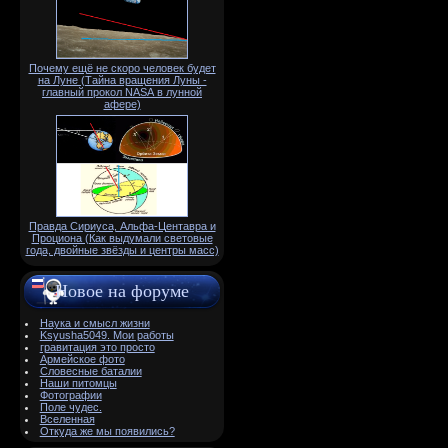
Почему ещё не скоро человек будет
на Луне (Тайна вращения Луны -
главный прокол NАSА в лунной
афере)
Правда Сириуса, Альфа-Центавра и
Проциона (Как выдумали световые
года, двойные звёзды и центры масс)
Новое на форуме
Наука и смысл жизни
Ksyusha5049. Мои работы
гравитация это просто
Армейское фото
Словесные баталии
Наши питомцы
Фотографии
Поле чудес.
Вселенная
Откуда же мы появились?