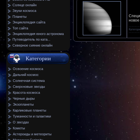
Солнце онлайн
Звуки космоса
Специ
Планеты
новое
Энциклопедия сайта
Топ сайта
Категор
Энциклопедия юного астронома
Путеводитель по ката...
Северное сияние онлайн
Категории
Освоение космоса
Дальний космос
Солнечная система
Сверхновые звезды
Красота космоса
Черные дыры
Экзопланеты
Карликовые планеты
Туманности и галактики
О звездах
Кометы
Астероиды и метеориты