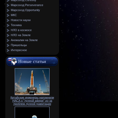
Марсоход Curiosity
Марсоход Perseverance
Марсоход Opportunity
МКС
Новости науки
Техника
НЛО в космосе
НЛО на Земле
Аномалии на Земле
Пришельцы
Интересное
Новые статьи
Китайские инженеры напомнили
НАСА о "лунной афере" из-за
проблем лунной гравитации