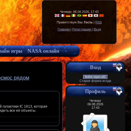
Четверг, 06.08.2026, 17:43
Приветствую Вас
Гость
|
RSS
Главная
|
Регистрация
|
Вход
лайн игры
NASA онлайн
Вход
осмос рядом
Войти через uID
Старая форма входа
Профиль
Четверг
06.08.2026
 галактики IC 1613, которая
17:43
идеть все её объекты.