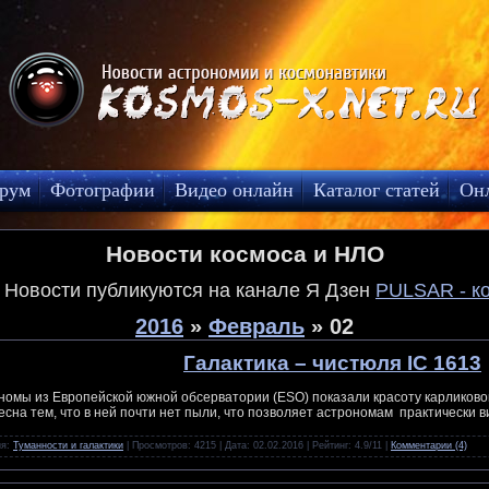
рум
Фотографии
Видео онлайн
Каталог статей
Он
Новости космоса и НЛО
! Новости публикуются на канале Я Дзен
PULSAR - к
2016
»
Февраль
»
02
Галактика – чистюля IC 1613
номы из Европейской южной обсерватории (ESO) показали красоту карликовой
есна тем, что в ней почти нет пыли, что позволяет астрономам практически в
ия:
Туманности и галактики
| Просмотров: 4215 | Дата:
02.02.2016
| Рейтинг: 4.9/11 |
Комментарии (4)