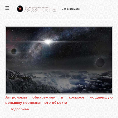
Все о космосе
ГЛАВНАЯ
НОВОСТИ
ФОРУМ
СТАТЬИ
ФАЙЛЫ
Астрономы обнаружили в космосе мощнейшую
ВИДЕО
вспышку неопознанного объекта
...
Подробнее...
ФОТО