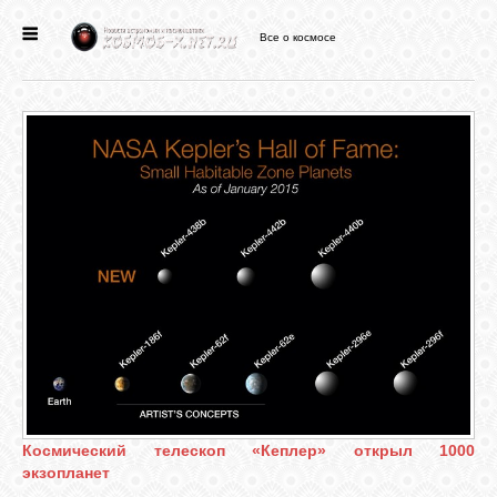
Все о космосе
ГЛАВНАЯ
НОВОСТИ
ФОРУМ
СТАТЬИ
ФАЙЛЫ
ВИДЕО
Космический телескоп «Кеплер» открыл 1000
экзопланет
ФОТО