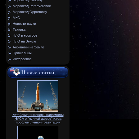
Марсоход Curiosity
Марсоход Perseverance
Марсоход Opportunity
МКС
Новости науки
Техника
НЛО в космосе
НЛО на Земле
Аномалии на Земле
Пришельцы
Интересное
Новые статьи
Китайские инженеры напомнили
НАСА о "лунной афере" из-за
проблем лунной гравитации