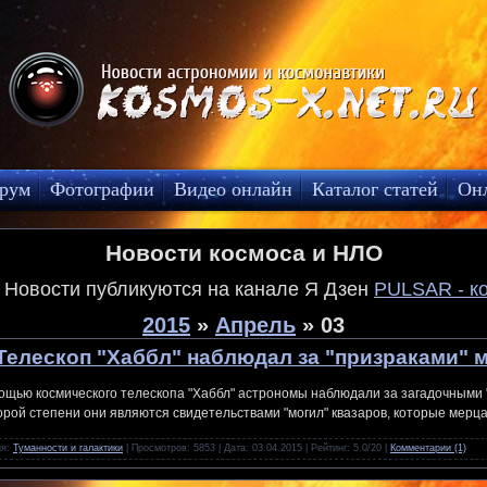
рум
Фотографии
Видео онлайн
Каталог статей
Он
Новости космоса и НЛО
! Новости публикуются на канале Я Дзен
PULSAR - к
2015
»
Апрель
»
03
Телескоп "Хаббл" наблюдал за "призраками" 
ощью космического телескопа "Хаббл" астрономы наблюдали за загадочными "
орой степени они являются свидетельствами "могил" квазаров, которые мерца
ия:
Туманности и галактики
| Просмотров: 5853 | Дата:
03.04.2015
| Рейтинг: 5.0/20 |
Комментарии (1)