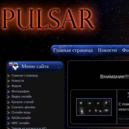
Pulsar
Главная страница
Новости
Фо
МКС онлайн
Меню сайта
Главная страница
Внимание!!
Новости
Форум
Фотографии
Видео онлайн
Каталог статей
С пом
Скачать архивы
некот
Онлайн игры
NASA онлайн
Категор
МКС онлайн
Земля из космоса в HD