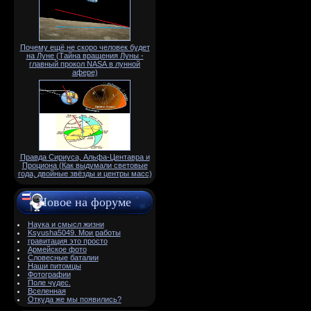
Почему ещё не скоро человек будет
на Луне (Тайна вращения Луны -
главный прокол NАSА в лунной
афере)
Правда Сириуса, Альфа-Центавра и
Проциона (Как выдумали световые
года, двойные звёзды и центры масс)
Новое на форуме
Наука и смысл жизни
Ksyusha5049. Мои работы
гравитация это просто
Армейское фото
Словесные баталии
Наши питомцы
Фотографии
Поле чудес.
Вселенная
Откуда же мы появились?