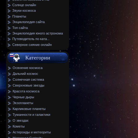
Солнце онлайн
Звуки космоса
Планеты
Энциклопедия сайта
Топ сайта
Энциклопедия юного астронома
Путеводитель по ката...
Северное сияние онлайн
Категории
Освоение космоса
Дальний космос
Солнечная система
Сверхновые звезды
Красота космоса
Черные дыры
Экзопланеты
Карликовые планеты
Туманности и галактики
О звездах
Кометы
Астероиды и метеориты