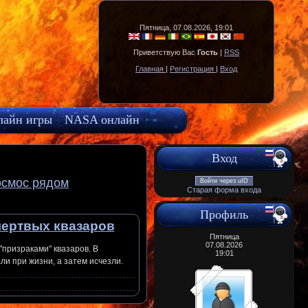
Пятница, 07.08.2026, 19:01
Приветствую Вас
Гость
|
RSS
Главная
|
Регистрация
|
Вход
лайн игры
NASA онлайн
Вход
осмос рядом
Войти через uID
Старая форма входа
Профиль
мертвых квазаров
Пятница
07.08.2026
призраками" квазаров. В
19:01
ли при жизни, а затем исчезли.