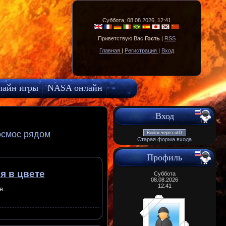
Суббота, 08.08.2026, 12:41
Приветствую Вас
Гость
|
RSS
Главная
|
Регистрация
|
Вход
лайн игры
NASA онлайн
Вход
осмос рядом
Войти через uID
Старая форма входа
Профиль
я в цвете
Суббота
08.08.2026
12:41
...