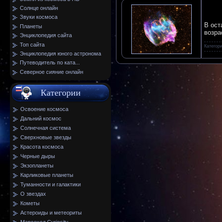
Солнце онлайн
Звуки космоса
В ост
Планеты
возра
Энциклопедия сайта
Топ сайта
Категор
Энциклопедия юного астронома
Путеводитель по ката...
Северное сияние онлайн
Категории
Освоение космоса
Дальний космос
Солнечная система
Сверхновые звезды
Красота космоса
Черные дыры
Экзопланеты
Карликовые планеты
Туманности и галактики
О звездах
Кометы
Астероиды и метеориты