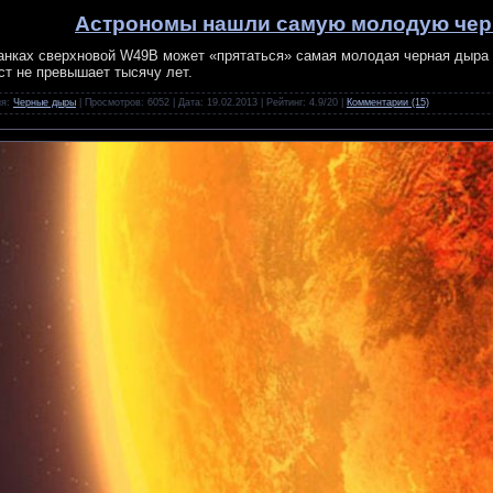
Астрономы нашли самую молодую че
анках сверхновой W49B может «прятаться» самая молодая черная дыра 
ст не превышает тысячу лет.
ия:
Черные дыры
| Просмотров: 6052 | Дата:
19.02.2013
| Рейтинг: 4.9/20 |
Комментарии (15)