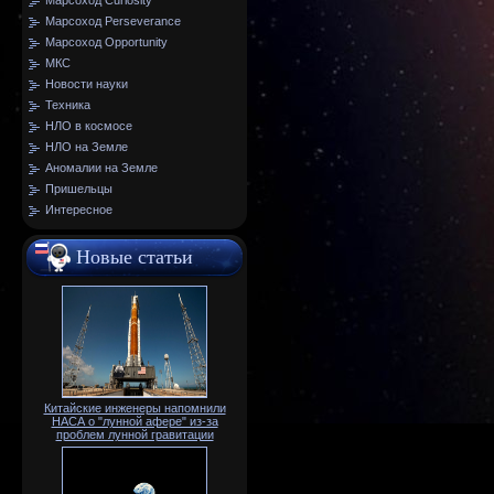
Марсоход Curiosity
Марсоход Perseverance
Марсоход Opportunity
МКС
Новости науки
Техника
НЛО в космосе
НЛО на Земле
Аномалии на Земле
Пришельцы
Интересное
Новые статьи
Китайские инженеры напомнили
НАСА о "лунной афере" из-за
проблем лунной гравитации