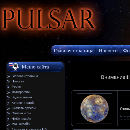
Pulsar
Главная страница
Новости
Фо
МКС онлайн
Меню сайта
Главная страница
Внимание!!
Новости
Форум
Фотографии
Видео онлайн
Каталог статей
Скачать архивы
Учены
Онлайн игры
Категор
NASA онлайн
МКС онлайн
Земля из космоса в HD