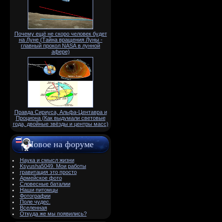
Почему ещё не скоро человек будет
на Луне (Тайна вращения Луны -
главный прокол NАSА в лунной
афере)
Правда Сириуса, Альфа-Центавра и
Проциона (Как выдумали световые
года, двойные звёзды и центры масс)
Новое на форуме
Наука и смысл жизни
Ksyusha5049. Мои работы
гравитация это просто
Армейское фото
Словесные баталии
Наши питомцы
Фотографии
Поле чудес.
Вселенная
Откуда же мы появились?