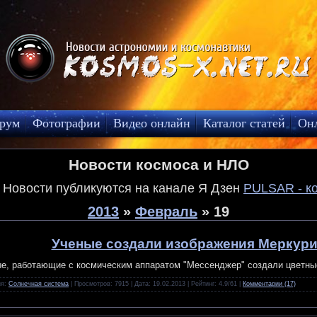
рум
Фотографии
Видео онлайн
Каталог статей
Он
Новости космоса и НЛО
! Новости публикуются на канале Я Дзен
PULSAR - к
2013
»
Февраль
»
19
Ученые создали изображения Меркури
е, работающие с космическим аппаратом "Мессенджер" создали цветные
ия:
Солнечная система
| Просмотров: 7915 | Дата:
19.02.2013
| Рейтинг: 4.9/61 |
Комментарии (17)