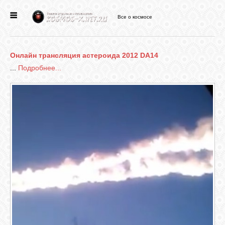
Все о космосе
ГЛАВНАЯ
Онлайн трансляция астероида 2012 DA14
НОВОСТИ
...
Подробнее...
ФОРУМ
СТАТЬИ
ФАЙЛЫ
ВИДЕО
ФОТО