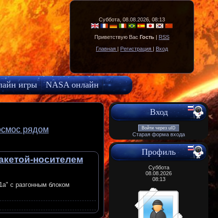
Суббота, 08.08.2026, 08:13
Приветствую Вас
Гость
|
RSS
Главная
|
Регистрация
|
Вход
лайн игры
NASA онлайн
Вход
осмос рядом
Войти через uID
Старая форма входа
Профиль
акетой-носителем
Суббота
08.08.2026
08:13
1а" с разгонным блоком