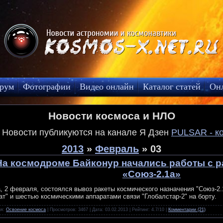
рум
Фотографии
Видео онлайн
Каталог статей
Он
Новости космоса и НЛО
! Новости публикуются на канале Я Дзен
PULSAR - к
2013
»
Февраль
»
03
На космодроме Байконур начались работы с р
«Союз-2.1а»
, 2 февраля, состоялся вывоз ракеты космического назначения "Союз-2.
ат" и шестью космическими аппаратами связи "Глобалстар-2" на борту.
ия:
Освоение космоса
| Просмотров: 3467 | Дата:
03.02.2013
| Рейтинг: 4.7/10 |
Комментарии (21)