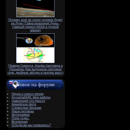
Почему ещё не скоро человек будет
на Луне (Тайна вращения Луны -
главный прокол NАSА в лунной
афере)
Правда Сириуса, Альфа-Центавра и
Проциона (Как выдумали световые
года, двойные звёзды и центры масс)
Новое на форуме
Наука и смысл жизни
Ksyusha5049. Мои работы
гравитация это просто
Армейское фото
Словесные баталии
Наши питомцы
Фотографии
Поле чудес.
Вселенная
Откуда же мы появились?