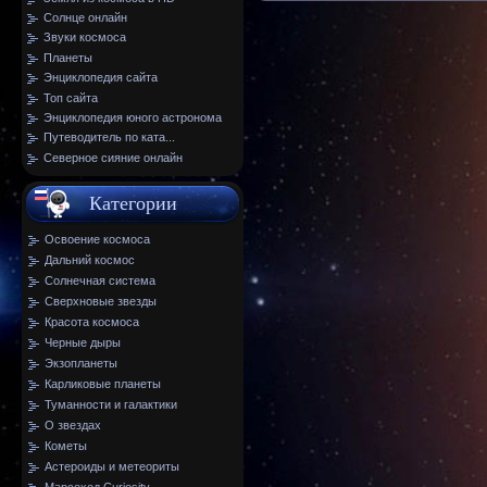
Солнце онлайн
Звуки космоса
Планеты
Энциклопедия сайта
Топ сайта
Энциклопедия юного астронома
Путеводитель по ката...
Северное сияние онлайн
Категории
Освоение космоса
Дальний космос
Солнечная система
Сверхновые звезды
Красота космоса
Черные дыры
Экзопланеты
Карликовые планеты
Туманности и галактики
О звездах
Кометы
Астероиды и метеориты