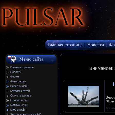
Pulsar
Главная страница
Новости
Фо
МКС онлайн
Меню сайта
Главная страница
Внимание!!
Новости
Форум
Фотографии
Видео онлайн
Каталог статей
Скачать архивы
Вчера
Онлайн игры
"Фрег
NASA онлайн
Категор
МКС онлайн
Земля из космоса в HD