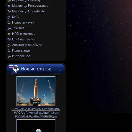
Марсоход Curiosity
Марсоход Perseverance
Марсоход Opportunity
МКС
Новости науки
Техника
НЛО в космосе
НЛО на Земле
Аномалии на Земле
Пришельцы
Интересное
Новые статьи
Китайские инженеры напомнили
НАСА о "лунной афере" из-за
проблем лунной гравитации