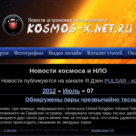
рум
Фотографии
Видео онлайн
Каталог статей
Он
Новости космоса и НЛО
! Новости публикуются на канале Я Дзен
PULSAR - к
2012
»
Июль
»
07
Обнаружены пары чрезвычайно тесн
номы, при помощи инфракрасного телескопа United Kingdom Infrared Tel
ложенного на Гавайских островах, обнаружили четыре пары тесных двой
ющаяся друг около друга менее чем за четыре часа, что очень удивител
олжно происходить смыкании их звездных корон.
ия:
О звездах
| Просмотров: 6147 | Дата:
07.07.2012
| Рейтинг: 4.0/20 |
Комментарии (12)