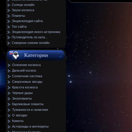
Солнце онлайн
Звуки космоса
Планеты
Энциклопедия сайта
Топ сайта
Энциклопедия юного астронома
Путеводитель по ката...
Северное сияние онлайн
Категории
Освоение космоса
Дальний космос
Солнечная система
Сверхновые звезды
Красота космоса
Черные дыры
Экзопланеты
Карликовые планеты
Туманности и галактики
О звездах
Кометы
Астероиды и метеориты