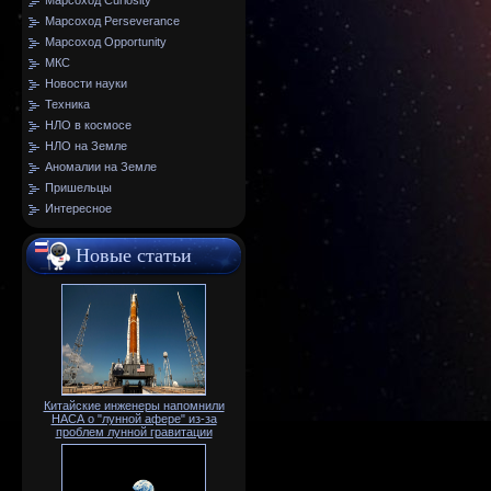
Марсоход Curiosity
Марсоход Perseverance
Марсоход Opportunity
МКС
Новости науки
Техника
НЛО в космосе
НЛО на Земле
Аномалии на Земле
Пришельцы
Интересное
Новые статьи
Китайские инженеры напомнили
НАСА о "лунной афере" из-за
проблем лунной гравитации