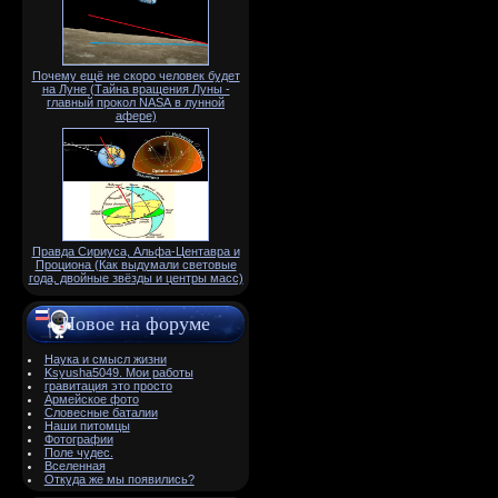
Почему ещё не скоро человек будет
на Луне (Тайна вращения Луны -
главный прокол NАSА в лунной
афере)
Правда Сириуса, Альфа-Центавра и
Проциона (Как выдумали световые
года, двойные звёзды и центры масс)
Новое на форуме
Наука и смысл жизни
Ksyusha5049. Мои работы
гравитация это просто
Армейское фото
Словесные баталии
Наши питомцы
Фотографии
Поле чудес.
Вселенная
Откуда же мы появились?