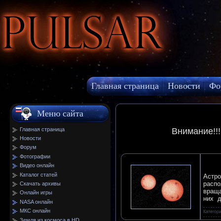
Pulsar
Главная страница
Новости
Фо
МКС онлайн
Меню сайта
Главная страница
Внимание!!
Новости
Форум
Фотографии
Видео онлайн
Каталог статей
Астро
распо
Скачать архивы
враща
Онлайн игры
них д
NASA онлайн
МКС онлайн
Категор
Земля из космоса в HD