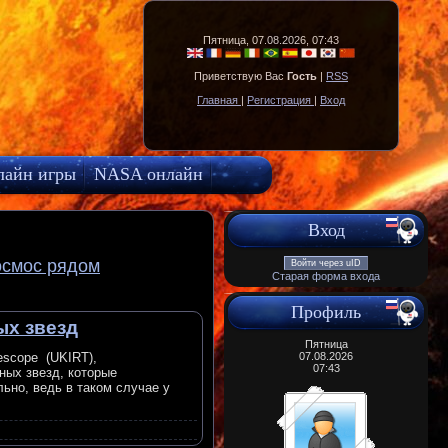
Пятница, 07.08.2026, 07:43
Приветствую Вас
Гость
|
RSS
Главная
|
Регистрация
|
Вход
лайн игры
NASA онлайн
Вход
осмос рядом
Войти через uID
Старая форма входа
Профиль
ых звезд
Пятница
escope (UKIRT),
07.08.2026
07:43
ных звезд, которые
ьно, ведь в таком случае у