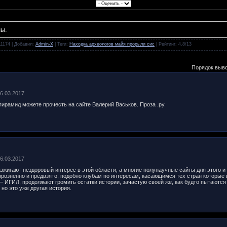
ны.
11174 |
Добавил
:
Admin-X
|
Теги
:
Находка археологов майя прорыли сис
|
Рейтинг
:
4.8
/
13
Порядок выв
06.03.2017
ирамид можете прочесть на сайте Валерий Васьков. Проза .ру.
06.03.2017
жигают нездоровый интерес в этой области, а многие полунаучные сайты для этого и
розненно и предвзято, подобно клубам по интересам, касающимся тех стран которые 
 ИГИЛ, продолжают громить остатки истории, зачастую своей же, как будто пытаются чт
 но это уже другая история.