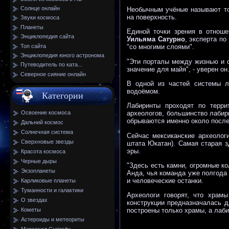
Солнце онлайн
Необычным учёные называют то
на поверхность.
Звуки космоса
Планеты
Единой точки зрения в отноше
Энциклопедия сайта
Уильяма Сатурно
, эксперта по
Топ сайта
"со многими слоями".
Энциклопедия юного астронома
"Эти порталы между жизнью и с
Путеводитель по ката...
значение для майя", - уверен он
Северное сияние онлайн
В одной из частей системы ла
водоёмом.
Категории
Лабиринты проходят по терри
Освоение космоса
археологов, большинство лабир
обрываются именно около после
Дальний космос
Солнечная система
Сейчас мексиканские археолог
Сверхновые звезды
штата Юкатан). Самая старая з
эры.
Красота космоса
Черные дыры
"Здесь есть камни, огромные к
Экзопланеты
Анда, чья команда уже полгода 
и человеческие останки.
Карликовые планеты
Туманности и галактики
Археологи говорят, что храм
О звездах
конструкции предназначалась д
Кометы
построены только храмы, а лаб
Астероиды и метеориты