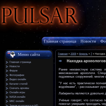
Pulsar
Главная страница
Новости
Фо
МКС онлайн
Меню сайта
Главная
»
2009
»
Апрель
»
7
» Находка 
Находка археологов
Главная страница
Новости
Ранее неизвестную систему 
Форум
мексиканские археологи. Спе
Фотографии
подземных сооружений, многие и
Видео онлайн
"У нас есть практически полна
Каталог статей
водоёмами", - рассказывает ру
Скачать архивы
Онлайн игры
Лабиринты являются довольно дл
NASA онлайн
Учёные говорят, что согласно
МКС онлайн
помогал умершим проходить чер
Земля из космоса в HD