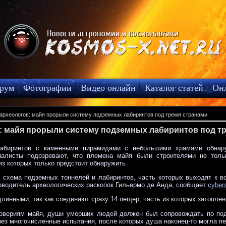
рум
Фотографии
Видео онлайн
Каталог статей
Он
археологов: майя прорыли систему подземных лабиринтов под тремя странами
: майя прорыли систему подземных лабиринтов под т
лабиринтов с каменными пирамидами с небольшими храмами обнар
циалисты подозревают, что племена майя были строителями не толь
з которых только предстоит обнаружить.
я схема подземных тоннелей и лабиринтов, часть которых выходят к в
ководитель археологических раскопок Гильермо де Анда, сообщает
cybers
инными, так как соединяют сразу 14 пещер, часть из которых затоплен
 повериям майя, души умерших людей должен был сопровождать по по
ез многочисленные испытания, после которых душа наконец-то могла пе