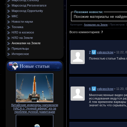
Марсоход Curiosity
Марсоход Perseverance
Марсоход Opportunity
Похожие новости
:
МКС
Похожие материалы не найде
Новости науки
Категория
:
Аномалии на Земле
|
Просмотров
: 
Техника
Всего комментариев
:
7
НЛО в космосе
НЛО на Земле
Аномалии на Земле
Пришельцы
7
valvasckow
• 11:22, 
Интересное
Полностью статьи Тайна п
Новые статьи
6
valvasckow
• 11:20, 
Многочисленные видео раз
исследования ведутся раз
А тем временем варвары –
Китайские инженеры напомнили
значит есть что скрывать,
НАСА о "лунной афере" из-за
проблем лунной гравитации