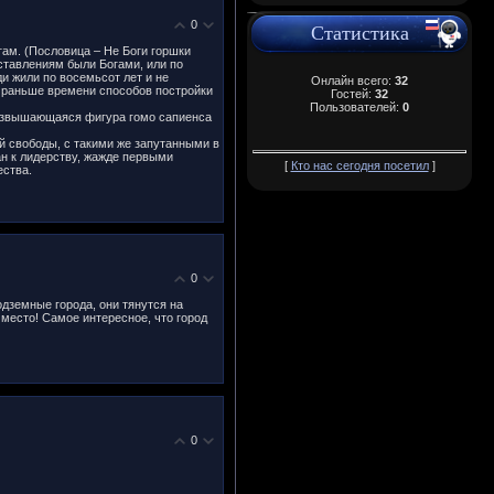
0
Статистика
гам. (Пословица – Не Боги горшки
ставлениям были Богами, или по
и жили по восемьсот лет и не
Онлайн всего:
32
ь раньше времени способов постройки
Гостей:
32
Пользователей:
0
возвышающаяся фигура гомо сапиенса
ой свободы, с такими же запутанными в
н к лидерству, жажде первыми
[
Кто нас сегодня посетил
]
ества.
0
одземные города, они тянутся на
место! Самое интересное, что город
0