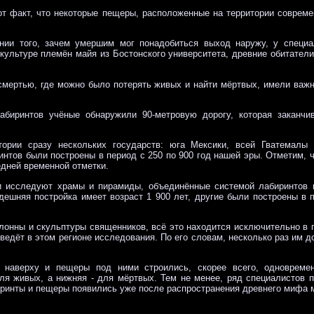
т факт, что некоторые пещеры, расположенные на территории соврем
нии того, зачем умершим мог понадобиться выход наружу, у специа
 культуре племён майя из Бостонского университета, древние обитател
мертью, где можно было потерять живых и найти мёртвых, имели важн
.
биринтов учёные обнаружили 90-метровую дорогу, которая заканчив
тории сразу нескольких государств: юга Мексики, всей Гватемалы
интов были построены в период с 250 по 900 год нашей эры. Отметим, 
дней временной отметки.
и исследуют храмы и пирамиды, объединённые системой лабиринтов 
дешняя постройка имеет возраст 1 900 лет, другие были построены в 
олонны и скульптуры священников, всё это находится исключительно в п
ведёт в этом регионе исследования. По его словам, несколько раз им 
ы наверху и пещеры под ними строились, скорее всего, одновремен
ля живых, а нижняя - для мёртвых. Тем не менее, ряд специалистов 
иринты и пещеры появились уже после распространения древнего мифа м