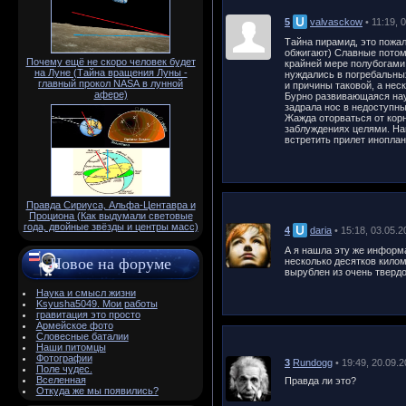
5
valvasckow
• 11:19, 
Тайна пирамид, это пожал
обжигают) Славные потом
Почему ещё не скоро человек будет
крайней мере полубогами,
на Луне (Тайна вращения Луны -
нуждались в погребальны
главный прокол NАSА в лунной
и причины таковой, а нес
афере)
Бурно развивающаяся нау
задрала нос в недоступны
Жажда оторваться от корн
заблуждениях целями. На
встретить прилет инопла
Правда Сириуса, Альфа-Центавра и
Проциона (Как выдумали световые
года, двойные звёзды и центры масс)
4
daria
• 15:18, 03.05.
А я нашла эту же информа
Новое на форуме
несколько десятков килом
вырублен из очень твердо
Наука и смысл жизни
Ksyusha5049. Мои работы
гравитация это просто
Армейское фото
Словесные баталии
Наши питомцы
Фотографии
3
Rundogg
• 19:49, 20.09.
Поле чудес.
Вселенная
Правда ли это?
Откуда же мы появились?