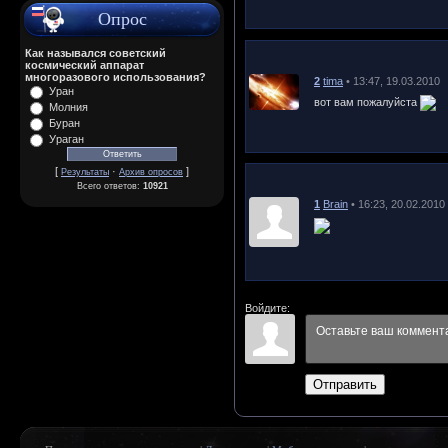
Опрос
Как назывался советский
космический аппарат
многоразового использования?
2
tima
• 13:47, 19.03.2010
Уран
вот вам пожалуйста
Молния
Буран
Ураган
[
·
]
Результаты
Архив опросов
Всего ответов:
10921
1
Brain
• 16:23, 20.02.2010
Войдите:
Отправить