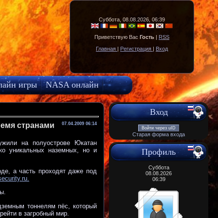
Суббота, 08.08.2026, 06:39
Приветствую Вас
Гость
|
RSS
Главная
|
Регистрация
|
Вход
лайн игры
NASA онлайн
Вход
ремя странами
07.04.2009 06:14
Войти через uID
Старая форма входа
ужили на полуострове Юкатан
ко уникальных наземных, но и
Профиль
Суббота
оде, а часть проходят даже под
08.08.2026
ecurity.ru.
06:39
ы.
дземным тоннелям пёс, который
рейти в загробный мир.