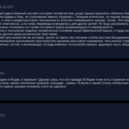
06.03.2017
уй единственный случай в истории человечества, когда горшки пришлось обжигать Бо
ки Адама и Евы, не утратившие живого общения с Творцом всяческих, по нашим пред
 о чем и свидетельствует письменность Египтян появившаяся гораздо позже. Эти люд
х комплексах, а по сему пирамида возводилась для других целей. Не буду раскрыват
колько отклонюсь из глубин истории в бурно развивающуюся современность.
ка и технология подняли человеческое сознание выше Вавилонской башни, и гордо 
е доселе дали космических просторов.
ей запутанной им же истории, грозит оставить без питания стебли ростков безудержн
пичканное околоземное пространство оружием массового поражения, тяга многих стра
нетных гостей, и вытекающих отсюда военных технологий смешит здоровую часть общ
2015
цию в Индии, в журнале ! Думаю сама, что все правда! В Индии тоже есть странные п
етров, имеют несколько уровней, площади , храмы. Я была в таком! Очень необычное 
го камня, руками человека этого не сделать!
2010