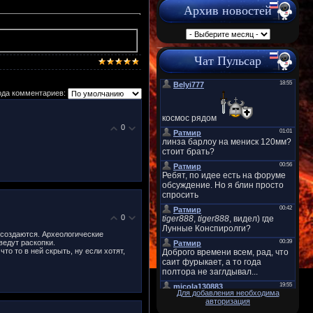
Архив новостей
Чат Пульсар
ода комментариев:
0
0
 создаются. Археологические
ведут раскопки.
о то в ней скрыть, ну если хотят,
Для добавления необходима
авторизация