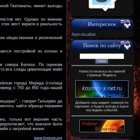
енной Гватемалы, имеют выходы
листов нет. Однако по мнению
Интересное
и этих мест верили в реальность
Доход для сайтов
ое общественное и религиозной
Поиск по сайту
ается постройкой из колонн и
 и севера Белиза. По оценкам
что все следы цивилизации майя
Новости космоса на главной
странице Яндекса.
вблизи города Мерида (столица
период с 750 до 850 года нашей
ещерах", - говорит Гильермо де
Добавьте наш виджет, кликнув по
довелось найти образцы керамики
картинке, и будьте всегда в курсе
последних событий.
но, только вот верхняя часть
предполагают, что вначале были
айя о загробной жизни.
Источник:
www.fontom.org