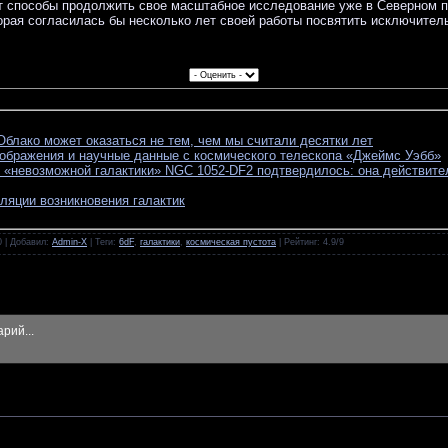
 способы продолжить свое масштабное исследование уже в Северном по
рая согласилась бы несколько лет своей работы посвятить исключитель
блако может оказаться не тем, чем мы считали десятки лет
ображения и научные данные с космического телескопа «Джеймс Уэбб»
 «невозможной галактики» NGC 1052-DF2 подтвердилось: она действите
ляции возникновения галактик
0 |
Добавил
:
Admin-X
|
Теги
:
6dF
,
галактики
,
космическая пустота
|
Рейтинг
:
4.9
/
9