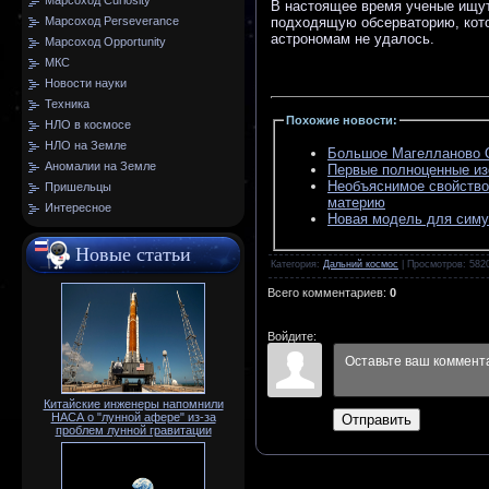
Марсоход Curiosity
В настоящее время ученые ищут
подходящую обсерваторию, кото
Марсоход Perseverance
астрономам не удалось.
Марсоход Opportunity
МКС
Новости науки
Техника
Похожие новости
:
НЛО в космосе
НЛО на Земле
Большое Магелланово О
Аномалии на Земле
Первые полноценные из
Необъяснимое свойство
Пришельцы
материю
Интересное
Новая модель для симу
Новые статьи
Категория
:
Дальний космос
|
Просмотров
: 582
Всего комментариев
:
0
Войдите:
Китайские инженеры напомнили
НАСА о "лунной афере" из-за
Отправить
проблем лунной гравитации