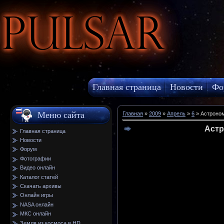
Pulsar
Главная страница
Новости
Фо
МКС онлайн
Меню сайта
Главная
»
2009
»
Апрель
»
6
» Астроном
Астр
Главная страница
Новости
Форум
Фотографии
Видео онлайн
Каталог статей
Скачать архивы
Онлайн игры
NASA онлайн
МКС онлайн
Земля из космоса в HD