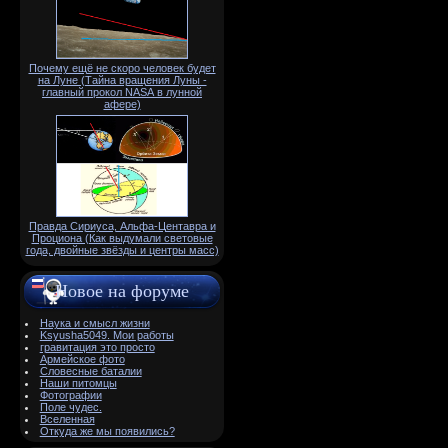
Почему ещё не скоро человек будет
на Луне (Тайна вращения Луны -
главный прокол NАSА в лунной
афере)
Правда Сириуса, Альфа-Центавра и
Проциона (Как выдумали световые
года, двойные звёзды и центры масс)
Новое на форуме
Наука и смысл жизни
Ksyusha5049. Мои работы
гравитация это просто
Армейское фото
Словесные баталии
Наши питомцы
Фотографии
Поле чудес.
Вселенная
Откуда же мы появились?