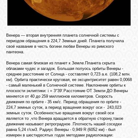
СВЯЗЬ
ВХОД
Венера — вторая внутренняя планета солнечной системы с
периодом обращения в 224,7 Земных дней. Планета получила
своё название в честь богини любви Венеры из римского
пантеона.
RSS
Венера самая близкая из планет к Земле.Планета скрыта
облаками чудес и загадок. Большая полуось орбиты Венеры -
среднее расстояние от Солнца - составляет 0,723 а.е. (108,2 млн.
км). Орбита практически круговая, ее эксцентриситет равен 0,0068
- самый маленький в Солнечной системе. Наклонение орбиты к
плоскости эклиптики: i = 3°39'.Расстояние ОТ Земли ДО Венеры
меняется от 40 до 259 миллионов километров. Скорость
движения по орбите - 35 км/с. Период обращения по орбите -
224,7 земных суток, а период вращения вокруг оси - 243,023
земных суток. Особенностью вращения вокруг своей оси
является то ,что Венера вращается в обратную сторону,такое
движение называют ретроградное .Плотность нашей соседки
равна 5,24 г/см3. Радиус Венеры - 0,949 R (6052 км) - был
измерен в шестидесятых годах методами радиолокации: