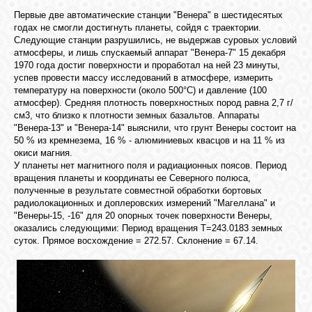
Первые две автоматические станции "Венера" в шестидесятых
годах не смогли достигнуть планеты, сойдя с траектории.
Следующие станции разрушились, не выдержав суровых условий
атмосферы, и лишь спускаемый аппарат "Венера-7" 15 декабря
1970 года достиг поверхности и проработал на ней 23 минуты,
успев провести массу исследований в атмосфере, измерить
температуру на поверхности (около 500°С) и давление (100
атмосфер). Средняя плотность поверхностных пород равна 2,7 г/
см3, что близко к плотности земных базальтов. Аппараты
"Венера-13" и "Венера-14" выяснили, что грунт Венеры состоит на
50 % из кремнезема, 16 % - алюминиевых квасцов и на 11 % из
окиси магния.
У планеты нет магнитного поля и радиационных поясов. Период
вращения планеты и координаты ее Северного полюса,
полученные в результате совместной обработки бортовых
радиолокационных и доплеровских измерений "Магеллана" и
"Венеры-15, -16" для 20 опорных точек поверхности Венеры,
оказались следующими: Период вращения Т=243.0183 земных
суток. Прямое восхождение = 272.57. Склонение = 67.14.