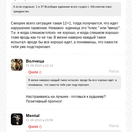
А если отдельно: 1 и 3? Всеобщее единение всего сущего с Абсолютом плюс
триединство
СВЯЗЬ
Скеорее всего ситуация такая 12+1, тогда получается, что идет
нарушение гармонии. Неважно -единица это "плюс " или "минус".
ВХОД
Т.е. и когда слишком плохо- не хорошо, и когда слишком хорошо-
тоже вродь как-то не так. В жизни наверно каждый такое
испытал- вроде бы все хорошо идет, а понимаешь, что пакости
тебя уже подстерегают.
RSS
Волчица
01.06.2010 в 22:13
Русса
Quote
(
)
В жизни наверно каждый такое испытал- вроде бы все хорошо идет, а
понимаешь, что пакости тебя уже подстерегают.
Настраиваясь на лучшее - готовься к худшему?
Позитивный прогноз!
Mental
01.06.2010 в 23:58
Русса
Quote
(
)