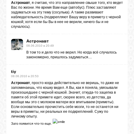
Астронавт
, я считаю, что это направление свыше того, кто ведет
Вас по жизни. Не время Вам еще (автобус). Плюс заставляют
задуматься на эту тему (сосулька). А также развивают
наблюдательность (подкрепляют Вашу веру в примету с черной
кошкой; хотя если бы Вы в нее не верили, ничего бы и не
случалось).
Астронавт
08.06.2010 в 20:49
В том то и дело что не верил. Но когда всё случалось
закономерно, пришлось задуматься....
tiy
08.06.2010 в 20:53
Астронавт
, просто когда действительно не веришь, то даже не
запоминаешь, что кошку видел. А Вы, как я поняла, увязывали
произошедшее с черной кошкой. Значит, откуда-то зацепка в
памяти об этой примете идет, скорее всего, из детства, да
вообще мы это с молоком матери все впитываем (приметы).
Если основательно прочистить себе мозги, то не останется ни
веры в приметы, ни реальных ее подкреплений. Сужу по
личному опыту.
Зато появится что-то еще.