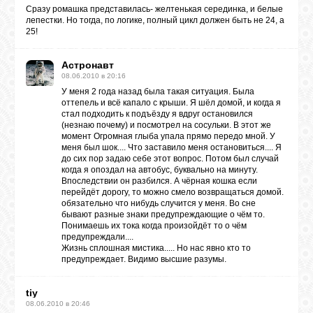
Сразу ромашка представилась- желтенькая серединка, и белые
лепестки. Но тогда, по логике, полный цикл должен быть не 24, а
25!
Астронавт
08.06.2010 в 20:16
У меня 2 года назад была такая ситуация. Была
оттепель и всё капало с крыши. Я шёл домой, и когда я
стал подходить к подъёзду я вдруг остановился
(незнаю почему) и посмотрел на сосульки. В этот же
момент Огромная глыба упала прямо передо мной. У
меня был шок.... Что заставило меня остановиться.... Я
до сих пор задаю себе этот вопрос. Потом был случай
когда я опоздал на автобус, буквально на минуту.
Впоследствии он разбился. А чёрная кошка если
перейдёт дорогу, то можно смело возвращаться домой.
обязательно что нибудь случится у меня. Во сне
бывают разные знаки предупреждающие о чём то.
Понимаешь их тока когда произойдёт то о чём
предупреждали....
Жизнь сплошная мистика..... Но нас явно кто то
предупреждает. Видимо высшие разумы.
tiy
08.06.2010 в 20:46