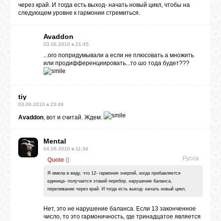
через край. И тогда есть выход- начать новый цикл, чтобы на
следующем уровне к гармонии стремиться.
Avaddon
03.06.2010 в 21:45
...ого попридумывали а если не плюсовать а множить
или продифференциировать...то шо тода будет???
tiy
03.06.2010 в 23:49
Avaddon
, вот и считай. Ждем.
Mental
04.06.2010 в 11:34
Русса
Quote
(
)
Я имела в виду, что 12- гармония энергий, когда прибавляется
единица- получается этакий перебор, нарушение баланса,
переливание через край. И тогда есть выход- начать новый цикл,
Нет, это не нарушение баланса. Если 13 законченное
число, то это гармоничность, где тринадцатое является