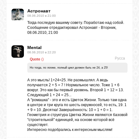
Астронавт
08.06.2010 в 21:00
Тогда последую вашему совету. Поработаю над собой.
Сообщение отредактировал
Астронавт
-
Вторник,
08.06.2010, 21:00
Mental
08.06.2010 в 22:20
Русса
Quote
(
)
Но тогда, по логике, полный цикл должен быть не 24, а 25!
А это мысль! 1+24=25. Не размышлял. А ведь
получается 2 + 5 = 7 ! Нормальное число. Тоже 1 + 6
вокруг. Это как бы первый уровень. Второй 1 + 12 = 13.
Следующий 1 + 24 = 25...
А "ромашка" - это и есть Цветок Жизни. Только там одна
в центре и три круга по шесть окружносей, то есть, 19. 1
+ 9 = 10. Десятка! Завершённость: 10 = 1 + 0 = 1.
Геометрия и структура Цветка Жизни являются базовой
"строительной" единицей, на основе которой всё
существует.
Интересно подобрались к интересным мыслям!