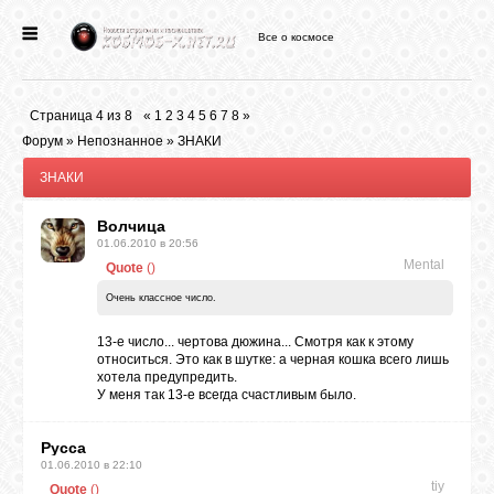
Все о космосе
ГЛАВНАЯ
Страница
4
из
8
«
1
2
3
4
5
6
7
8
»
НОВОСТИ
Форум
»
Непознанное
»
ЗНАКИ
ЗНАКИ
ФОРУМ
Волчица
01.06.2010 в 20:56
Mental
Quote
(
)
СТАТЬИ
Очень классное число.
ФАЙЛЫ
13-е число... чертова дюжина... Смотря как к этому
относиться. Это как в шутке: а черная кошка всего лишь
хотела предупредить.
У меня так 13-е всегда счастливым было.
ВИДЕО
Русса
01.06.2010 в 22:10
ФОТО
tiy
Quote
(
)