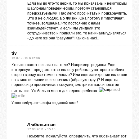
Если мы во что-то верим, то мы привязаны к некоторым
шаблонам поведенческим, поэтому становимся
предсказуемыми. Нас легко просчитать и подкараулить.
Это я не о людях, а о Жизни. Она потому и "мистична",
точнее, волшебна, что постоянно с нами
взаимодействует. И если мы увидели это
сотрудничество и приняли его, то начинаем удивляться
- до чего же она "разумна"! Как она нас!..
tiy
16.07.2010 в 15:06
Кто что скажет о знаках на теле? Например, родинки. Еще
интересует: прядь золотых волос у ребенка, у которого с обеих
сторон в роду все темноволосые? Или еще завихрение волосков
на спине по линии позвоночника (образуют круг)? И еще: на
переносице просвечивает сосудик, смотрится как синеватое
пятнышко. Уж больно много для одного ребенка.
У кого-нибудь есть инфа по данной теме?
Любопытная
17.03.2011 в 15:15
Помогите, пожалуйста, определить, что обозначает вот