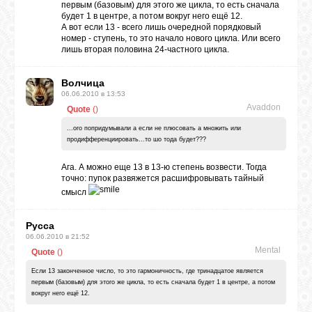
первым (базовым) для этого же цикла, то есть сначала
будет 1 в центре, а потом вокруг него ещё 12.
А вот если 13 - всего лишь очередной порядковый
номер - ступень, то это начало нового цикла. Или всего
лишь вторая половина 24-частного цикла.
Волчица
06.06.2010 в 13:53
Avaddon
Quote
(
)
...ого попридумывали а если не плюсовать а множить или
продифференциировать...то шо тода будет???
Ага. А можно еще 13 в 13-ю степень возвести. Тогда
точно: пупок развяжется расшифровывать тайный
смысл
Русса
06.06.2010 в 21:52
Mental
Quote
(
)
Если 13 законченное число, то это гармоничность, где тринадцатое является
первым (базовым) для этого же цикла, то есть сначала будет 1 в центре, а потом
вокруг него ещё 12.