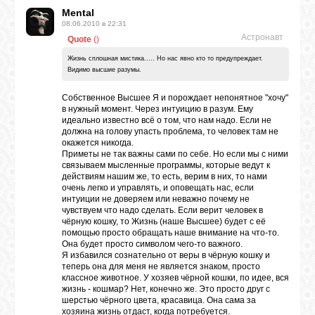
Mental
08.06.2010 в 22:31
Астронавт
Quote
(
)
Жизнь сплошная мистика..... Но нас явно кто то предупреждает.
Видимо высшие разумы.
Собственное Высшее Я и порождает непонятное "хочу"
в нужный момент. Через интуицию в разум. Ему
идеально известно всё о том, что нам надо. Если не
должна на голову упасть проблема, то человек там не
окажется никогда.
Приметы не так важны сами по себе. Но если мы с ними
связываем мысленные программы, которые ведут к
действиям нашим же, то есть, верим в них, то нами
очень легко и управлять, и оповещать нас, если
интуиции не доверяем или неважно почему не
чувствуем что надо сделать. Если верит человек в
чёрную кошку, то Жизнь (наше Высшее) будет с её
помощью просто обращать наше внимание на что-то.
Она будет просто символом чего-то важного.
Я избавился сознательно от веры в чёрную кошку и
теперь она для меня не является знаком, просто
классное животное. У хозяев чёрной кошки, по идее, вся
жизнь - кошмар? Нет, конечно же. Это просто друг с
шерстью чёрного цвета, красавица. Она сама за
хозяина жизнь отдаст, когда потребуется.