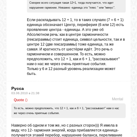
Скеорее всего ситуация такая 12+1, тогда получается, что идет
нарушение гармонии. Неважно -единица это "плюс " или "минус".
Если раскладывать 12 + 1, то в таких случаях (7 = 6 + 1)
единица обозначает Центр, периферия (6 или 12) есть
проявление центра - единицы. А это уже об
Абсолютном речь: как в центре гармоничности
(гексаграммы) стоит единица, символ цельности, так и в
центре 12 (две гексаграммы) тоже единица, та же
самая. И кратность от шестёрки идёт. Это речь о
гармоничном и совершенном. То есть, можно
предположить, что 12 + 1, как и 6 + 1, "рассказывают"
нам о нас же через очень приятные события.
Только у 6 и 12 разный уровень реализации может
быть.
Русса
03.06.2010 в 21:38
Mental
Quote
(
)
То есть, можно предположить, что 12 + 1, как и 6 + 1, "рассказывают" нам о нас
же через очень приятные события.
Наверно об одном и том же, но с разных сторон))) Я имела в
виду, что 12- гармония энергий, когда прибавляется единица-
получается этакий перебор, нарушение баланса, переливание