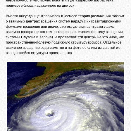
невозможность чего можно понять и в детсадовском возрастена
примере яблока, насаженного на две оси.
Вместо абсурда «центров масс» в космосе теория различения говорит
о взаимных центрах вращения систем наряду с их гравитационными
фокусами вращения или иначе, с их окружными центрами у двух
взаимно-вращающихся тел по теории различения (по типу вращения
системы Плутона и Харона). И проявляют эти центры не что иное, как
пространственно-полевую подвижную структуру космоса. Отдельное
взаимное вращение воды заметно и на фото её слива из-за этой же
вращающейся структуры пространства.