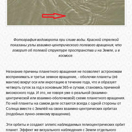
Фотография водоворота при сливе воды. Красной стрелкой
показаны узлы взаимно-центрического полевого вращения, что
говорит об полевой структуре пространства и на Земле, и в
космосе.
Незнание причины планетного вращения не позволяет астрономам
воспринимать и третье земное вращение, - оболочки планеты (её
мантии) вокруг оси или инротацию в течение года, что и образует
четверть суток за год к основным 365-и суткам, становясь причиной
високосного года. И это, не говоря уже о реальной (взаимно-
центрической или взаимно-оболочковой) схеме планетного вращения.
По ней планеты на самом деле остаются всегда с одной стороны от
Солнца вместе с Землёй на своих взаимно-центрических орбитах
(подобных лунно-земному вращению).
Эти орбиты и создают эллипс наблюдаемых гелиоцентрических орбит
планет. Эффект же визуального наблюдения с Земли отдельного