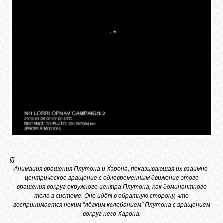
[i]
Анимация вращения Плутона и Харона, показывающая их взаимно-
центрическое вращение с одновременным движение этого
вращения вокруг окружного центра Плутона, как доминантного
тела в системе. Оно идёт в обратную сторону, что
воспринимается неким "лёгким колебанием" Плутона с вращением
вокруг него Харона.