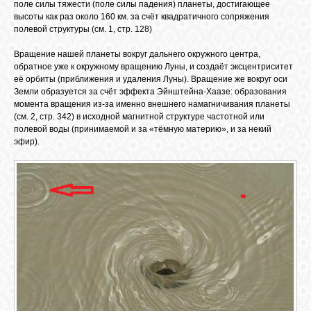
поле силы тяжести (поле силы падения) планеты, достигающее
высоты как раз около 160 км. за счёт квадратичного сопряжения
полевой структуры (см. 1, стр. 128)
Вращение нашей планеты вокруг дальнего окружного центра,
обратное уже к окружному вращению Луны, и создаёт эксцентриситет
её орбиты (приближения и удаления Луны). Вращение же вокруг оси
Земли образуется за счёт эффекта Эйнштейна-Хаазе: образования
момента вращения из-за именно внешнего намагничивания планеты
(см. 2, стр. 342) в исходной магнитной структуре частотной или
полевой воды (принимаемой и за «тёмную материю», и за некий
эфир).