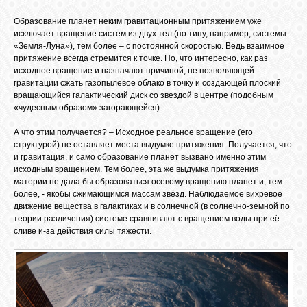
Образование планет неким гравитационным притяжением уже
исключает вращение систем из двух тел (по типу, например, системы
«Земля-Луна»), тем более – с постоянной скоростью. Ведь взаимное
притяжение всегда стремится к точке. Но, что интересно, как раз
исходное вращение и назначают причиной, не позволяющей
гравитации сжать газопылевое облако в точку и создающей плоский
вращающийся галактический диск со звездой в центре (подобным
«чудесным образом» загорающейся).
А что этим получается? – Исходное реальное вращение (его
структурой) не оставляет места выдумке притяжения. Получается, что
и гравитация, и само образование планет вызвано именно этим
исходным вращением. Тем более, эта же выдумка притяжения
материи не дала бы образоваться осевому вращению планет и, тем
более, - якобы сжимающимся массам звёзд. Наблюдаемое вихревое
движение вещества в галактиках и в солнечной (в солнечно-земной по
теории различения) системе сравнивают с вращением воды при её
сливе и-за действия силы тяжести.