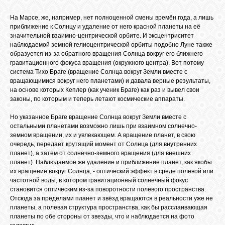
На Марсе, же, например, нет полноценной смены времён года, а лишь
приближение к Солнцу и удаление от него красной планеты на её
значительной взаимно-центрической орбите. И эксцентриситет
наблюдаемой земной гелиоцентрической орбиты подобно Луне также
образуется из-за обратного вращения Солнца вокруг его ближнего
гравитационного фокуса вращения (окружного центра). Вот потому
система Тихо Браге (вращение Солнца вокруг Земли вместе с
вращающимися вокруг него планетами) и давала верные результаты,
на основе которых Кеплер (как ученик Браге) как раз и вывел свои
законы, по которым и теперь летают космические аппараты.
Но указанное Браге вращение Солнца вокруг Земли вместе с
остальными планетами возможно лишь при взаимном солнечно-
земном вращении, их и увлекающем. А вращение планет, в свою
очередь, передаёт крутящий момент от Солнца (для внутренних
планет), а затем от солнечно-земного вращения (для внешних
планет). Наблюдаемое же удаление и приближение планет, как якобы
их вращение вокруг Солнца, - оптический эффект в среде полевой или
частотной воды, в котором гравитационный солнечный фокус
становится оптическим из-за поворотности полевого пространства.
Отсюда за пределами планет и звёзд вращаются в реальности уже не
планеты, а полевая структура пространства, как бы расслаивающая
планеты по обе стороны от звезды, что и наблюдается на фото