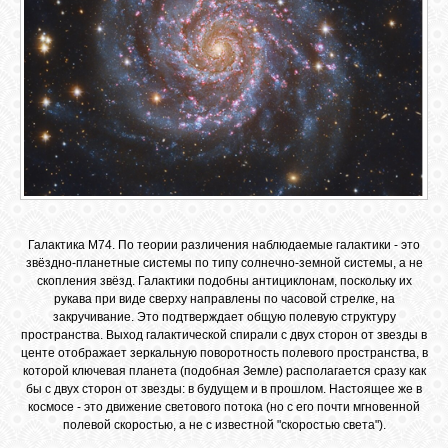
Галактика М74. По теории различения наблюдаемые галактики - это
звёздно-планетные системы по типу солнечно-земной системы, а не
скопления звёзд. Галактики подобны антициклонам, поскольку их
рукава при виде сверху направлены по часовой стрелке, на
закручивание. Это подтверждает общую полевую структуру
пространства. Выход галактической спирали с двух сторон от звезды в
центе отображает зеркальную поворотность полевого пространства, в
которой ключевая планета (подобная Земле) располагается сразу как
бы с двух сторон от звезды: в будущем и в прошлом. Настоящее же в
космосе - это движение светового потока (но с его почти мгновенной
полевой скоростью, а не с известной "скоростью света").