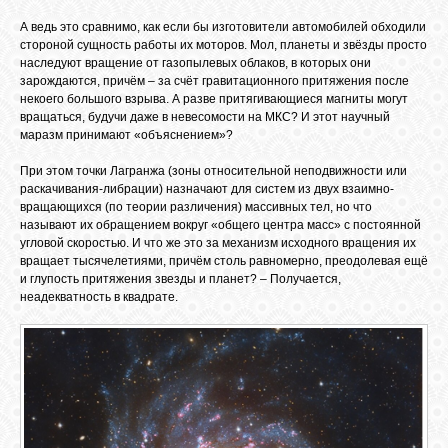
А ведь это сравнимо, как если бы изготовители автомобилей обходили
стороной сущность работы их моторов. Мол, планеты и звёзды просто
наследуют вращение от газопылевых облаков, в которых они
зарождаются, причём – за счёт гравитационного притяжения после
некоего большого взрыва. А разве притягивающиеся магниты могут
вращаться, будучи даже в невесомости на МКС? И этот научный
маразм принимают «объяснением»?
При этом точки Лагранжа (зоны относительной неподвижности или
раскачивания-либрации) назначают для систем из двух взаимно-
вращающихся (по теории различения) массивных тел, но что
называют их обращением вокруг «общего центра масс» с постоянной
угловой скоростью. И что же это за механизм исходного вращения их
вращает тысячелетиями, причём столь равномерно, преодолевая ещё
и глупость притяжения звезды и планет? – Получается,
неадекватность в квадрате.