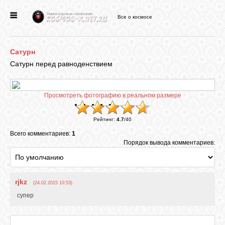
Все о космосе
ГЛАВНАЯ
Сатурн
НОВОСТИ
Сатурн перед равноденствием
ФОРУМ
Просмотреть фотографию в реальном размере
Рейтинг
:
4.7
/
40
СТАТЬИ
Всего комментариев:
1
Порядок вывода комментариев:
ФАЙЛЫ
rjkz
(24.02.2015 10:53)
ВИДЕО
супер
ФОТО