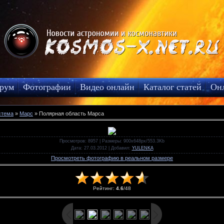
рум
Фотографии
Видео онлайн
Каталог статей
Он
стема
»
Марс
» Полярная область Марса
Просмотров
: 8957 |
Размеры
: 900x648px/553.3Kb
Дата
: 27.03.2012 |
Добавил
:
YULENKA
Просмотреть фотографию в реальном размере
Рейтинг
:
4.6
/
48