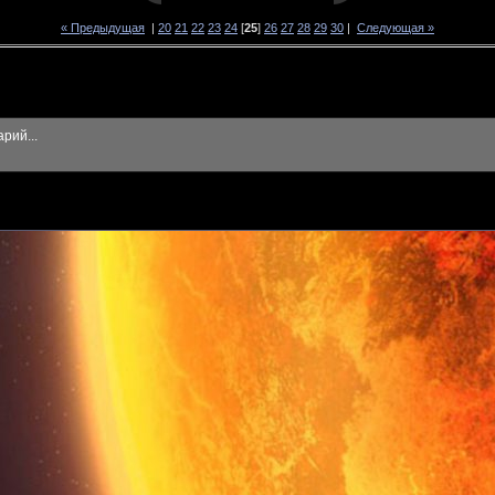
« Предыдущая
|
20
21
22
23
24
[
25
]
26
27
28
29
30
|
Следующая »