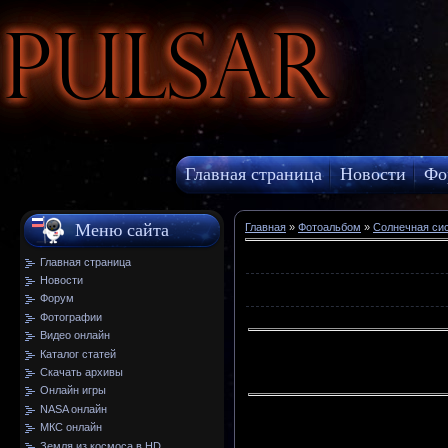
Pulsar
Главная страница
Новости
Фо
МКС онлайн
Меню сайта
Главная
»
Фотоальбом
»
Солнечная си
Главная страница
Новости
Форум
Фотографии
Видео онлайн
Каталог статей
Скачать архивы
Онлайн игры
NASA онлайн
МКС онлайн
Земля из космоса в HD