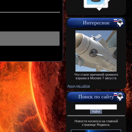
Интересное
Что стало причиной громкого
взрыва в Москве 7 августа
Доход для сайтов
Поиск по сайту
Новости космоса на главной
странице Яндекса.