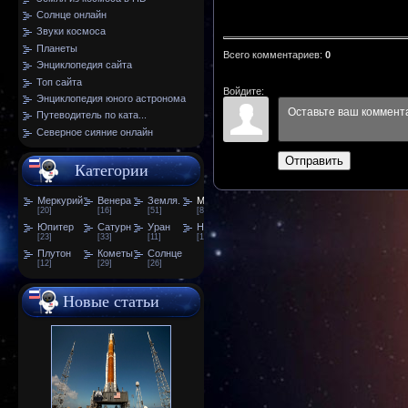
Солнце онлайн
Звуки космоса
Планеты
Всего комментариев
:
0
Энциклопедия сайта
Топ сайта
Войдите:
Энциклопедия юного астронома
Путеводитель по ката...
Северное сияние онлайн
Отправить
Категории
Меркурий
Венера
Земля.
Марс
[20]
[16]
[51]
[81]
Юпитер
Сатурн
Уран
Нептун
[23]
[33]
[11]
[13]
Плутон
Кометы
Солнце
[12]
[29]
[26]
Новые статьи