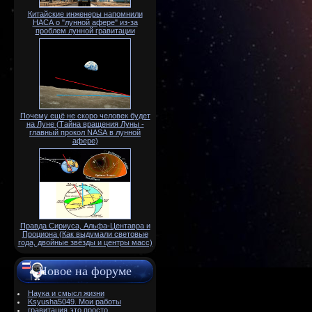
Китайские инженеры напомнили
НАСА о "лунной афере" из-за
проблем лунной гравитации
Почему ещё не скоро человек будет
на Луне (Тайна вращения Луны -
главный прокол NАSА в лунной
афере)
Правда Сириуса, Альфа-Центавра и
Проциона (Как выдумали световые
года, двойные звёзды и центры масс)
Новое на форуме
Наука и смысл жизни
Ksyusha5049. Мои работы
гравитация это просто