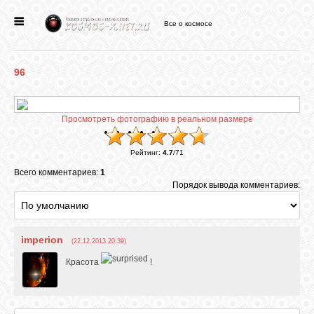
Все о космосе
ГЛАВНАЯ
96
НОВОСТИ
Просмотреть фотографию в реальном размере
ФОРУМ
Рейтинг
:
4.7
/
71
СТАТЬИ
Всего комментариев:
1
Порядок вывода комментариев:
ФАЙЛЫ
imperion
(22.12.2013 20:39)
ВИДЕО
Красота
!
ФОТО