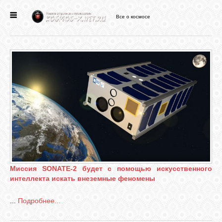
Все о космосе
ГЛАВНАЯ
НОВОСТИ
ФОРУМ
СТАТЬИ
ФАЙЛЫ
Миссия SONATE-2 будет с помощью искусственного
интеллекта искать внеземные феномены
ВИДЕО
...
Подробнее...
ФОТО