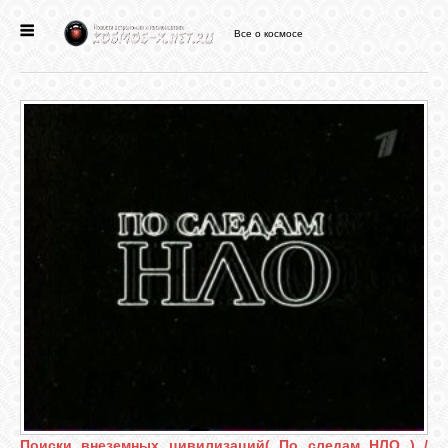
Все о космосе
ГЛАВНАЯ
НОВОСТИ
ФОРУМ
СТАТЬИ
ФАЙЛЫ
ВИДЕО
ФОТО
Поиски внеземных цивилизаций( По следам НЛО ) /