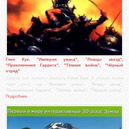
Глен Кук. "Империя ужаса", "Ловцы звезд",
"Приключения Гаррета", "Тёмная война", "Чёрный
отряд"
Сборник книг великого фантаста
Глена Кука
. В сборник вошли
такие книги, как
"Империя ужаса", "Ловцы звезд",
"Приключения Гаррета", "Тёмная война", "Чёрный отряд".
Подробнее...