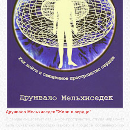
Друнвало Мельхиседек "Живи в сердце"
В сердце существует священное пространство, откуда мир может
быть буквально воссоздан заново в процессе осознанного со-