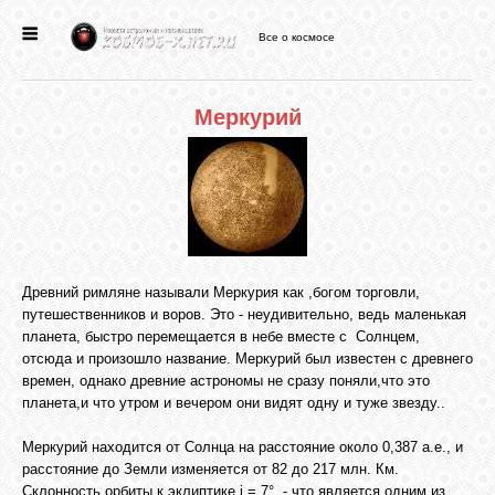
Все о космосе
ГЛАВНАЯ
Меркурий
НОВОСТИ
ФОРУМ
СТАТЬИ
Древний римляне называли Меркурия как ,богом торговли,
путешественников и воров. Это - неудивительно, ведь маленькая
планета, быстро перемещается в небе вместе с Солнцем,
ФАЙЛЫ
отсюда и произошло название. Меркурий был известен с древнего
времен, однако древние астрономы не сразу поняли,что это
планета,и что утром и вечером они видят одну и туже звезду..
ВИДЕО
Меркурий находится от Солнца на расстояние около 0,387 а.е., и
расстояние до Земли изменяется от 82 до 217 млн. Км.
ФОТО
Склонность орбиты к эклиптике i = 7° - что является одним из