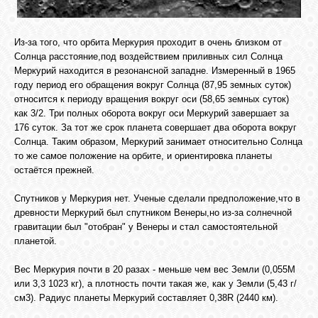
Из-за того, что орбита Меркурия проходит в очень близком от
Солнца расстояние,под воздействием приливных сил Солнца
Меркурий находится в резонансной западне. Измеренный в 1965
году период его обращения вокруг Солнца (87,95 земных суток)
относится к периоду вращения вокруг оси (58,65 земных суток)
как 3/2. Три полных оборота вокруг оси Меркурий завершает за
176 суток. За тот же срок планета совершает два оборота вокруг
Солнца. Таким образом, Меркурий занимает относительно Солнца
то же самое положение на орбите, и ориентировка планеты
остаётся прежней.
Спутников у Меркурия нет. Ученые сделали предположение,что в
древности Меркурий был спутником Венеры,но из-за солнечной
гравитации был "отобран" у Венеры и стал самостоятельной
планетой.
Вес Меркурия почти в 20 разах - меньше чем вес Земли (0,055M
или 3,3 1023 кг), а плотность почти такая же, как у Земли (5,43 г/
см3). Радиус планеты Меркурий составляет 0,38R (2440 км).