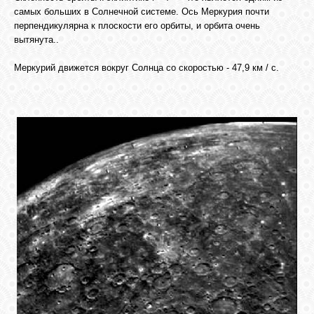
самых больших в Солнечной системе. Ось Меркурия почти
перпендикулярна к плоскости его орбиты, и орбита очень
СВЯЗЬ
вытянута..
Меркурий движется вокруг Солнца со скоростью - 47,9 км / с.
ВХОД
RSS