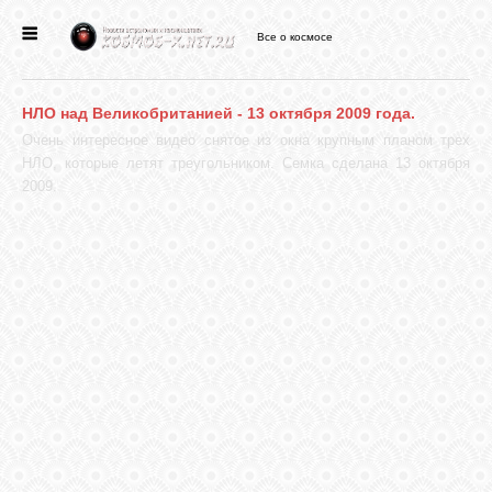
Все о космосе
ГЛАВНАЯ
НЛО над Великобританией - 13 октября 2009 года.
НОВОСТИ
Очень интересное видео снятое из окна крупным планом трех
НЛО, которые летят треугольником. Семка сделана 13 октября
2009.
ФОРУМ
СТАТЬИ
ФАЙЛЫ
ВИДЕО
ФОТО