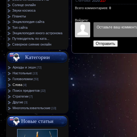
Счетчики
:
2020
/
217
Солнце онлайн
Всего комментариев
:
0
Звуки космоса
Планеты
Войдите:
Энциклопедия сайта
Топ сайта
Энциклопедия юного астронома
Путеводитель по ката...
Отправить
Северное сияние онлайн
Категории
Аркады и экшн
[72]
Настольные
[13]
Головоломки
[53]
Слова
[4]
Поиск предметов
[22]
Стратегии
[7]
Другие
[3]
Многопользовательские
[13]
Новые статьи