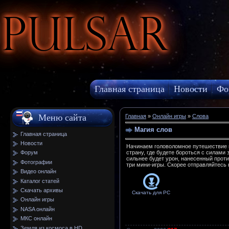
Pulsar
Главная страница
Новости
Фо
МКС онлайн
Меню сайта
Главная
»
Онлайн игры
»
Слова
Магия слов
Главная страница
Новости
Начинаем головоломное путешествие 
страну, где будете бороться с силами 
Форум
сильнее будет урон, нанесенный проти
Фотографии
три мини-игры. Скорее отправляйтесь
Видео онлайн
Каталог статей
Скачать архивы
Скачать для
PC
Онлайн игры
NASA онлайн
МКС онлайн
Земля из космоса в HD