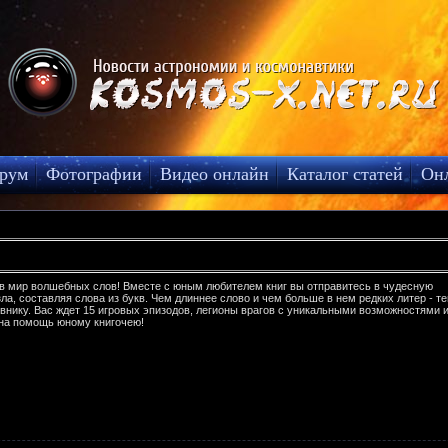
рум
Фотографии
Видео онлайн
Каталог статей
Он
в мир волшебных слов! Вместе с юным любителем книг вы отправитесь в чудесную
зла, составляя слова из букв. Чем длиннее слово и чем больше в нем редких литер - т
внику. Вас ждет 15 игровых эпизодов, легионы врагов с уникальными возможностями 
 на помощь юному книгочею!