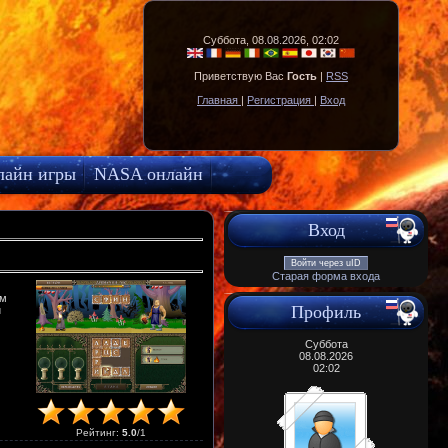
Суббота, 08.08.2026, 02:02
Приветствую Вас
Гость
|
RSS
Главная
|
Регистрация
|
Вход
лайн игры
NASA онлайн
Вход
Войти через uID
Старая форма входа
ем
Профиль
и
Суббота
08.08.2026
02:02
Рейтинг
:
5.0
/
1