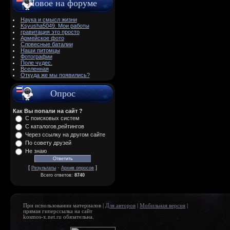
Новое на форуме
Наука и смысл жизни
Ksyusha5049. Мои работы
гравитация это просто
Армейское фото
Словесные баталии
Наши питомцы
Фотографии
Поле чудес.
Вселенная
Откуда же мы появились?
Опрос
Как Вы попали на сайт ?
С поисковых систем
С каталогов,рейтингов
Через ссылку на другом сайте
По совету друзей
Не знаю
[
·
]
Результаты
Архив опросов
Всего ответов:
8740
При использовании материалов |
Для авторов
|
Мобильная версия
|
прямая гиперссылка на сайт
kosmos-x.net.ru обязательна.