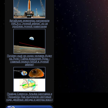
Китайские инженеры напомнили
НАСА о "лунной афере" из-за
проблем лунной гравитации
Почему ещё не скоро человек будет
на Луне (Тайна вращения Луны -
главный прокол NАSА в лунной
афере)
Правда Сириуса, Альфа-Центавра и
Проциона (Как выдумали световые
года, двойные звёзды и центры масс)