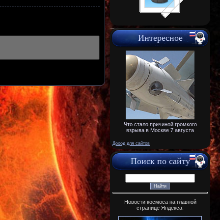
Интересное
Что стало причиной громкого
взрыва в Москве 7 августа
Доход для сайтов
Поиск по сайту
Новости космоса на главной
странице Яндекса.