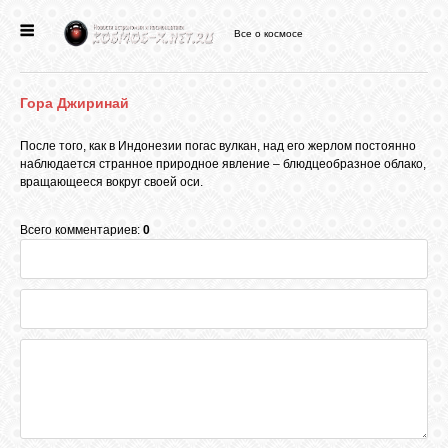
Все о космосе
ГЛАВНАЯ
Гора Джиринай
НОВОСТИ
После того, как в Индонезии погас вулкан, над его жерлом постоянно
наблюдается странное природное явление – блюдцеобразное облако,
ФОРУМ
вращающееся вокруг своей оси.
Всего комментариев:
0
СТАТЬИ
ФАЙЛЫ
ВИДЕО
ФОТО