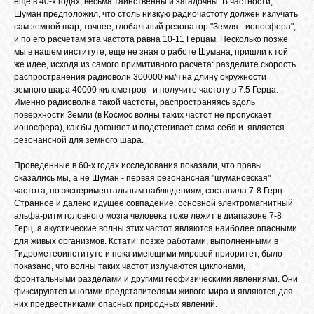
еще в 40-х годах, весьма таинственны и загадочны. В частности,
Шуман предположил, что столь низкую радиочастоту должен излучать
сам земной шар, точнее, глобальный резонатор "Земля - ионосфера",
и по его расчетам эта частота равна 10-11 Герцам. Несколько позже
мы в нашем институте, еще не зная о работе Шумана, пришли к той
же идее, исходя из самого примитивного расчета: разделите скорость
распространения радиоволн 300000 км/ч на длину окружности
земного шара 40000 километров - и получите частоту в 7.5 Герца.
Именно радиоволна такой частоты, распространяясь вдоль
поверхности Земли (в Космос волны таких частот не пропускает
ионосфера), как бы догоняет и подстегивает сама себя и является
резонансной для земного шара.
Проведенные в 60-х годах исследования показали, что правы
оказались мы, а не Шуман - первая резонансная "шумановская"
частота, по экспериментальным наблюдениям, составила 7-8 Герц.
Странное и далеко идущее совпадение: основной электромагнитный
альфа-ритм головного мозга человека тоже лежит в диапазоне 7-8
Герц, а акустические волны этих частот являются наиболее опасными
для живых организмов. Кстати: позже работами, выполненными в
Гидрометеоинституте и пока имеющими мировой приоритет, было
показано, что волны таких частот излучаются циклонами,
фронтальными разделами и другими геофизическими явлениями. Они
фиксируются многими представителями живого мира и являются для
них предвестниками опасных природных явлений.