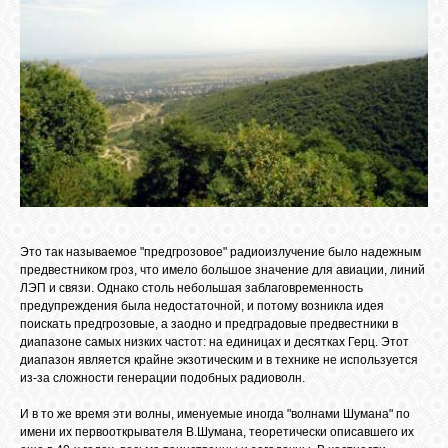
СВЯЗЬ
ВХОД
RSS
>
Это так называемое "предгрозовое" радиоизлучение было надежным
предвестником гроз, что имело большое значение для авиации, линий
ЛЭП и связи. Однако столь небольшая заблаговременность
предупреждения была недостаточной, и потому возникла идея
поискать предгрозовые, а заодно и предградовые предвестники в
диапазоне самых низких частот: на единицах и десятках Герц. Этот
диапазон является крайне экзотическим и в технике не используется
из-за сложности генерации подобных радиоволн.
И в то же время эти волны, именуемые иногда "волнами Шумана" по
имени их первооткрывателя В.Шумана, теоретически описавшего их