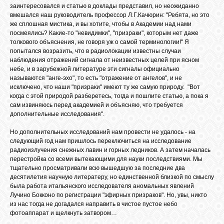
заинтересовался и статью в доклады представил, но неожиданно
вмешался наш руководитель профессор Л.Г.Качюрин: "Ребята, но это
же сплошная мистика, и вы хотите, чтобы в Академии над нами
посмеялись? Какие-то "невидимки", "призраки", которым нет даже
толкового объяснения, не говоря уж о самой терминологии!" Я
попытался возразить, что в радиолокации известны случаи
наблюдения отражений сигнала от неизвестных целей при ясном
небе, и в зарубежной литературе эти сигналы официально
называются "анге-эхо", то есть "отражение от ангелов", и не
исключено, что наши "призраки" имеют ту же самую природу. "Вот
когда с этой природой разберетесь, тогда и пошлите статью, а пока я
сам извиняюсь перед академией и объясняю, что требуется
дополнительные исследования".
Но дополнительных исследований нам провести не удалось - на
следующий год нам пришлось переключиться на исследование
радиоизлучения снежных лавин и горных ледников. А затем началась
перестройка со всеми вытекающими для науки последствиями. Мы
тщательно просматривали всю вышедшую за последние два
десятилетия научную литератеру, но единственной близкой по смыслу
была работа итальянского исследователя аномальных явлений
Лучино Бокконо по регистрации "эфирных призраков". Но, увы, никто
из нас тогда не догадался направить в чистое пустое небо
фотоаппарат и щелкнуть затвором…