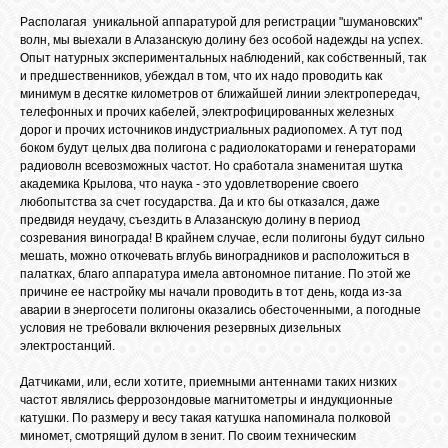
Располагая уникальной аппаратурой для регистрации "шумановских"
волн, мы выехали в Алазанскую долину без особой надежды на успех.
Опыт натурных экспериментальных наблюдений, как собственный, так
и предшественников, убеждал в том, что их надо проводить как
минимум в десятке километров от ближайшей линии электропередач,
телефонных и прочих кабелей, электрофицированных железных
дорог и прочих источников индустриальных радиопомех. А тут под
боком будут целых два полигона с радиолокаторами и генераторами
радиоволн всевозможных частот. Но сработала знаменитая шутка
академика Крылова, что наука - это удовлетворение своего
любопытства за счет государства. Да и кто бы отказался, даже
предвидя неудачу, съездить в Алазанскую долину в период
созревания винограда! В крайнем случае, если полигоны будут сильно
мешать, можно откочевать вглубь виноградников и расположиться в
палатках, благо аппаратура имела автономное питание. По этой же
причине ее настройку мы начали проводить в тот день, когда из-за
аварии в энергосети полигоны оказались обесточенными, а погодные
условия не требовали включения резервных дизельных
электростанций.
Датчиками, или, если хотите, приемными антеннами таких низких
частот являлись феррозондовые магнитометры и индукционные
катушки. По размеру и весу такая катушка напоминала полковой
миномет, смотрящий дулом в зенит. По своим техническим