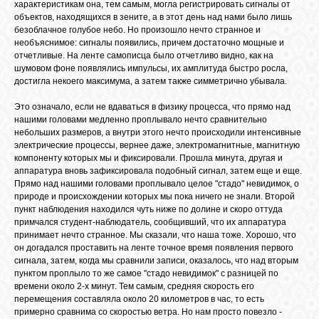
характеристикам она, тем самым, могла регистрировать сигналы от
объектов, находящихся в зените, а в этот день над нами было лишь
безоблачное голубое небо. Но произошло нечто странное и
необъяснимое: сигналы появились, причем достаточно мощные и
отчетливые. На ленте самописца было отчетливо видно, как на
шумовом фоне появлялись импульсы, их амплитуда быстро росла,
достигла некоего максимума, а затем также симметрично убывала.
Это означало, если не вдаваться в физику процесса, что прямо над
нашими головами медленно проплывало нечто сравнительно
небольших размеров, а внутри этого нечто происходили интенсивные
электрические процессы, вернее даже, электромагнитные, магнитную
компоненту которых мы и фиксировали. Прошла минута, другая и
аппаратура вновь зафиксировала подобный сигнал, затем еще и еще.
Прямо над нашими головами проплывало целое "стадо" невидимок, о
природе и происхождении которых мы пока ничего не знали. Второй
пункт наблюдения находился чуть ниже по долине и скоро оттуда
примчался студент-наблюдатель, сообщивший, что их аппаратура
принимает нечто странное. Мы сказали, что наша тоже. Хорошо, что
он догадался проставить на ленте точное время появления первого
сигнала, затем, когда мы сравнили записи, оказалось, что над вторым
пунктом проплыло то же самое "стадо невидимок" с разницей по
времени около 2-х минут. Тем самым, средняя скорость его
перемещения составляла около 20 километров в час, то есть
примерно сравнима со скоростью ветра. Но нам просто повезло -