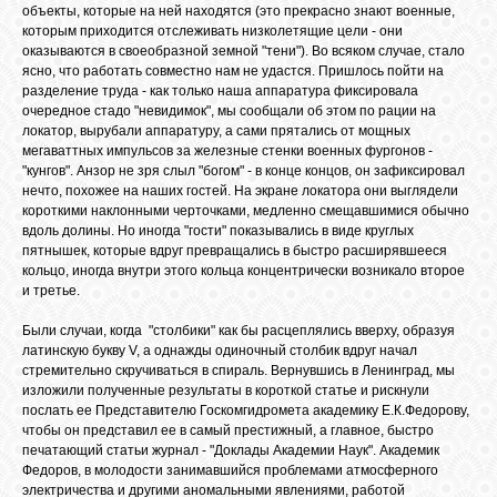
объекты, которые на ней находятся (это прекрасно знают военные,
которым приходится отслеживать низколетящие цели - они
оказываются в своеобразной земной "тени"). Во всяком случае, стало
ясно, что работать совместно нам не удастся. Пришлось пойти на
разделение труда - как только наша аппаратура фиксировала
очередное стадо "невидимок", мы сообщали об этом по рации на
локатор, вырубали аппаратуру, а сами прятались от мощных
мегаваттных импульсов за железные стенки военных фургонов -
"кунгов". Анзор не зря слыл "богом" - в конце концов, он зафиксировал
нечто, похожее на наших гостей. На экране локатора они выглядели
короткими наклонными черточками, медленно смещавшимися обычно
вдоль долины. Но иногда "гости" показывались в виде круглых
пятнышек, которые вдруг превращались в быстро расширявшееся
кольцо, иногда внутри этого кольца концентрически возникало второе
и третье.
Были случаи, когда "столбики" как бы расцеплялись вверху, образуя
латинскую букву V, а однажды одиночный столбик вдруг начал
стремительно скручиваться в спираль. Вернувшись в Ленинград, мы
изложили полученные результаты в короткой статье и рискнули
послать ее Представителю Госкомгидромета академику Е.К.Федорову,
чтобы он представил ее в самый престижный, а главное, быстро
печатающий статьи журнал - "Доклады Академии Наук". Академик
Федоров, в молодости занимавшийся проблемами атмосферного
электричества и другими аномальными явлениями, работой