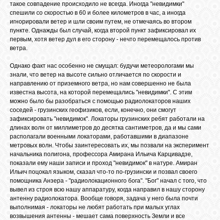
такое совпадение происходило не всегда. Иногда "невидимки"
спешили со скоростью в 60 и более километров в час, а иногда
игнорировали ветер и шли своим путем, не отмечаясь во втором
пункте. Однажды был случай, когда второй пункт зафиксировал их
первым, хотя ветер дул в его сторону - нечто перемещалось против
ветра.
Однако факт нас особенно не смущал: будучи метеорологами мы
знали, что ветер на высоте сильно отличается по скорости и
направлению от приземного ветра, но нам совершенно не была
известна высота, на которой перемещались "невидимки". С этим
можно было бы разобраться с помощью радиолокаторов наших
соседей - грузинских геофизиков, если, конечно, они смогут
зафиксировать "невидимок". Локаторы грузинских ребят работали на
длинах волн от миллиметров до десятка сантиметров, да и мы сами
располагали военными локаторами, работавшими в диапазоне
метровых волн. Чтобы заинтересовать их, мы позвали на эксперимент
начальника полигона, профессора Амирана Ильича Карцивадзе,
показали ему наши записи и проход "невидимок" в натуре. Амиран
Ильич поцокал языком, сказал что-то по-грузински и позвал своего
помощника Анзера - "радиолокационного бога". "Бог" начал с того, что
вывел из строя всю нашу аппаратуру, когда направил в нашу сторону
антенну радиолокатора. Вообще говоря, задача у него была почти
выполнимая - локаторы не любят работать при малых углах
возвышения антенны - мешает сама поверхность Земли и все