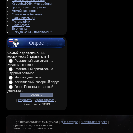
Наука и смысл жизни
Ksyusha5049. Мои работы
гравитация это просто
Армейское фото
Словесные баталии
Наши питомцы
Фотографии
Поле чудес.
Вселенная
Откуда же мы появились?
Опрос
Самый перспективный
космический двигатель ?
Реактивный двигатель на
Жидком топливе
Реактивный двигатель на
Ядерном топливе
Ионный двигатель
Космический лазерный парус
Гипер Пространственный
двигатель
[
·
]
Результаты
Архив опросов
Всего ответов:
10189
При использовании материалов |
Для авторов
|
Мобильная версия
|
прямая гиперссылка на сайт
kosmos-x.net.ru обязательна.