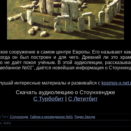
кое сооружение в самом центре Европы. Его называют каме
 когда он был построен и для чего. Древний ли это хра
о не даёт покоя учёным. В этой аудиолекции, рассказыва
зведанное №01
", даётся новейшая информация о Стоунхен
лушай интересные материалы и развивайся с
kosmos-x.net.
Скачать аудиолекцию о Стоунхендже
С Турбобит
|
С Летитбит
|
Теги
:
Стоунхендж
,
Тайное и неизведанное №01
,
Радио Звезда
нг
:
5.0
/
1