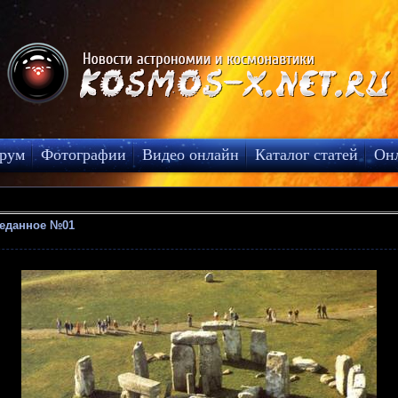
рум
Фотографии
Видео онлайн
Каталог статей
Он
веданное №01