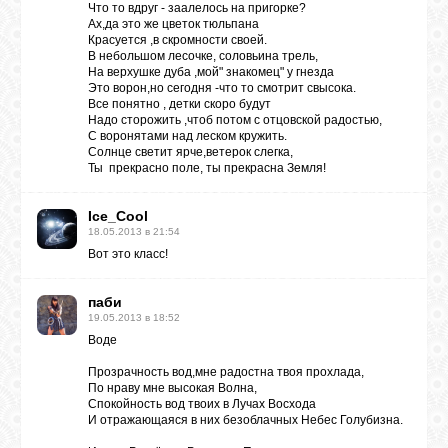
Что то вдруг - заалелось на пригорке?
Ах,да это же цветок тюльпана
Красуется ,в скромности своей.
В небольшом лесочке, соловьина трель,
На верхушке дуба ,мой" знакомец" у гнезда
Это ворон,но сегодня -что то смотрит свысока.
Все понятно , детки скоро будут
Надо сторожить ,чтоб потом с отцовской радостью,
С воронятами над леском кружить.
Солнце светит ярче,ветерок слегка,
Ты прекрасно поле, ты прекрасна Земля!
Ice_Cool
18.05.2013 в 21:54
Вот это класс!
паби
19.05.2013 в 18:52
Воде
Прозрачность вод,мне радостна твоя прохлада,
По нраву мне высокая Волна,
Спокойность вод твоих в Лучах Восхода
И отражающаяся в них безоблачных Небес Голубизна.