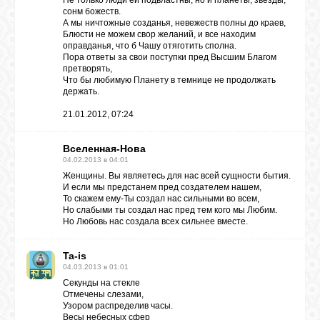
Не только люди ей подвластны, но и планеты, звезды,
сонм божеств.
А мы ничтожные созданья, невежеств полны до краев,
Блюсти не можем свор желаний, и все находим
оправданья, что б Чашу отяготить сполна.
Пора ответы за свои поступки пред Высшим Благом
претворять,
Что бы любимую Планету в темнице не продолжать
держать.
21.01.2012, 07:24
Вселенная-Нова
04.02.2013 в 04:01
Женщины. Вы являетесь для нас всей сущности бытия.
И если мы предстанем пред создателем нашем,
То скажем ему-Ты создал нас сильными во всем,
Но слабыми ты создал нас пред тем кого мы Любим.
Но Любовь нас создала всех сильнее вместе.
Ta-is
04.03.2013 в 01:01
Секунды на стекле
Отмечены слезами,
Узором распределив часы.
Весы небесных сфер