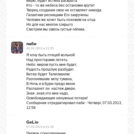
Верю, будет истина раскрыта
Кто - то же небеса без остановки крутит
Творец создание свое не оставляет никогда
Галактики ресницами Его закручены
Человек же хочет быть похожим на отца
Но для нас многое сокрыто
Смотрим мы сквозь густые облака.
паби
06.03.2013 в 21:55
Я хочу быть птицей вольной
Над просторами лететь.
Небо: миром пусть мне будет,
Радость прошлую разбудит.
Ветер будет Талисманом:
Разгонявшим: мглу тумана,
В Ночь и в Бурю предо мною
Распахнет он настеж двери,
Зная ,зная,что мне надо,
Освобождающие ненужные потери!
Сообщение отредактировал
паби
-
Четверг, 07.03.2013,
12:58
GeLio
07.03.2013 в 01:35
Первое стихотворение.