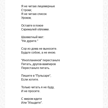
Я не читаю лицемерные
Строки;
Я не читаю список
Уроков;
Оставте в покое
Скрижалей обломки.
Шахматный мат:
"Не дурите."
Сор из дома не выносите.
Будьте собою, а не иною.
"Инопланинов" перестаньте
Питать, другов-вампиров
Перестаньте питать.
Пишите в "Пульсаре",
Если хотите.
Только читать я не буду,
И не просите.
С миром идите
Или "Изыдите".