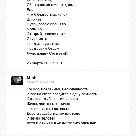
Лелеет ночью,
Обращенный к Мирозданью,
Бок,
Что б благостных лучей
Влиянье,
К утру росою орошало
Малыша,
Который, проснувшись
От дремоты,
Предстал умытым
Пред своим Отцом -
Лучезарным Солнцем!!!
25 Марта 2013г. 20:13
Mich
24.04.2013 в 12:33
Космос, Вселенная, Бесконечность
И все на свете сводится в одну вечность
Как спираль Галактик завиток
Жизнь дается как толчок
Толчок – движение вперед
Дорога судьбы прямо нас ведет
И вечен человек
Хотя и дан нам в жизни только один век