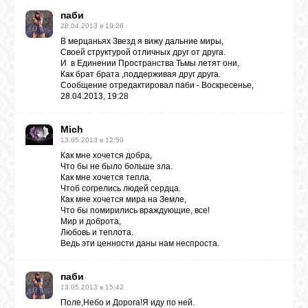
паби
28.04.2013 в 19:26
В мерцаньях Звезд я вижу дальние миры,
Своей структурой отличных друг от друга.
И в Единении Пространства Тьмы летят они,
Как брат брата ,поддерживая друг друга.
Сообщение отредактировал
паби
-
Воскресенье,
28.04.2013, 19:28
Mich
13.05.2013 в 12:50
Как мне хочется добра,
Что бы не было больше зла.
Как мне хочется тепла,
Чтоб согрелись людей сердца.
Как мне хочется мира на Земле,
Что бы помирились враждующие, все!
Мир и доброта,
Любовь и теплота.
Ведь эти ценности даны нам неспроста.
паби
13.05.2013 в 15:42
Поле,Небо и Дорога!Я иду по ней.