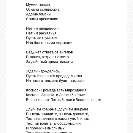
Мумии тонкие,
Оскалы вампирские.
Адские гомоны,
Сонмы пренизшие.
Нет им прощения -
Нет им раскаянья.
Пусть же глумятся
Над безвинными жертвами.
Ведь нет ответа от ангелов
Вышних, ведь нет ответа
За действий предательства.
Ждали - дождались.
Пусть свершится предадельство.
Но посягательство будет наказано.
Космос - Громада есть Мироздания.
Космос - Защита, и Логосы Чистые
Верно хранят Лотос Земли в Бесконечности.
Други вы храбрые, други вы добрые!
Вы ведь приидите, вы ведь догоните,
Тех нечистивцев в масках улыбчивых,
Тех, чьи наветы злободомыслия
И прочих немыслимых