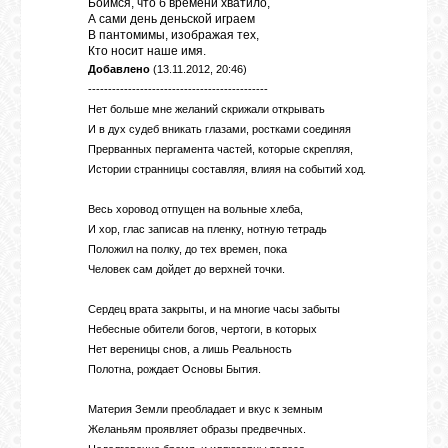
Боимся, что б времени хватило,
А сами день деньской играем
В пантомимы, изображая тех,
СВЯЗЬ
Кто носит наше имя.
Добавлено
(13.11.2012, 20:46)
---------------------------------------------
Нет больше мне желаний скрижали открывать
ВХОД
И в дух судеб вникать глазами, ростками соединяя
Прерванных пергамента частей, которые скрепляя,
Истории странницы составляя, влияя на событий ход.
RSS
Весь хоровод отпущен на вольные хлеба,
И хор, глас записав на пленку, нотную тетрадь
Положил на полку, до тех времен, пока
Человек сам дойдет до верхней точки.
Сердец врата закрыты, и на многие часы забыты
Небесные обители богов, чертоги, в которых
Нет вереницы снов, а лишь Реальность
Полотна, рождает Основы Бытия.
Материя Земли преобладает и вкус к земным
Желаньям проявляет образы предвечных.