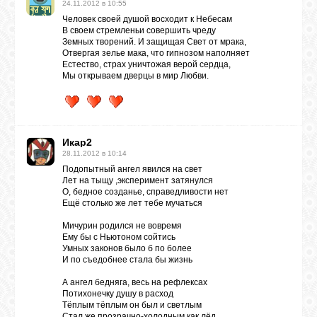
24.11.2012 в 10:55
Человек своей душой восходит к Небесам
В своем стремленьи совершить чреду
Земных творений. И защищая Свет от мрака,
Отвергая зелье мака, что гипнозом наполняет
Естество, страх уничтожая верой сердца,
Мы открываем дверцы в мир Любви.
Икар2
28.11.2012 в 10:14
Подопытный ангел явился на свет
Лет на тыщу ,эксперимент затянулся
О, бедное созданье, справедливости нет
Ещё столько же лет тебе мучаться
Мичурин родился не вовремя
Ему бы с Ньютоном сойтись
Умных законов было б по более
И по съедобнее стала бы жизнь
А ангел бедняга, весь на рефлексах
Потихонечку душу в расход
Тёплым тёплым он был и светлым
Стал же прозрачно-холодным как лёд