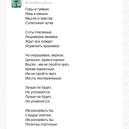
25.03.2013 в 20:13
Горы в тумане,
Река в океане.
Мысли и чувства
Сплетения чутки.
Соты пчелиные,
Лицемерие мнимое,
Ждут все пождут
Изувечить хранимое.
Но нерушимое, верное,
Цельное, храм в горных
Высях - им не пройти чрез
Кряжи гранитные,
Им не пройти чрез
Мосты бесперильные.
Лучше не будет,
Не успокоются.
Лучше не будет,
Не угомонятся.
Им разорвать бы
Сердце алелое,
Им разорвать бы
Полотна плетеные.