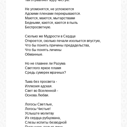
Так отравляют ауру чистую.
Не угомонятся, не успокоются
Адскими пленами перекрываются.
Маются, маются, мытарствами
Бедными, каются, каются в пыль
Беспросветную.
Сколько же Мудрости в Сердце
Откроется, сколько печали изольется впустую,
Что бы понять причины предадельства,
Что бы понять личины
Обманные.
Но не главнее ли Разума
Светлого яркое пламя
Средь сумерек мрачных?
Тьма без просвета -
Иллюзия адская.
Свет во Вселенной -
Основа Любви.
Логосы Светлые,
Логосы Чистые!
Услыште молитву
Из сердца рубцована,
Слезы испиты безводной