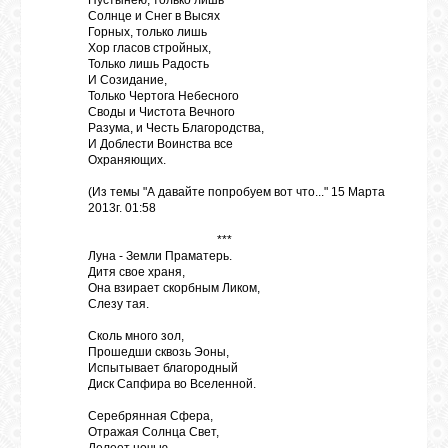
Пустынею, только лишь
Солнце и Снег в Высях
Горных, только лишь
Хор гласов стройных,
Только лишь Радость
И Созидание,
Только Чертога Небесного
Своды и Чистота Вечного
Разума, и Честь Благородства,
И Доблести Воинства все
Охраняющих.
(Из темы "А давайте попробуем вот что..." 15 Марта
2013г. 01:58
***
Луна - Земли Праматерь.
Дитя свое храня,
Она взирает скорбным Ликом,
Слезу тая.
Сколь много зол,
Прошедши сквозь Эоны,
Испытывает благородный
Диск Сапфира во Вселенной.
Серебрянная Сфера,
Отражая Солнца Свет,