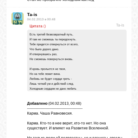
Ta-is
04.02.2013 в 00:48
Ta-is
Цитата
(
)
Есть третий безвозвратный путь,
И там не сможешь ты передохнуть.
Тебе придется отвернуться от всего,
Что было дорого дано.
И отвернувшись раз,
Не сможешь повернуться вновь.
И кровь прольется не твоя,
Но на тебе лежит вина.
Любовь не будет сердце греть -
Лишь четкий ум и действий след.
Холодным сердцем не дано любить
И верность Космосу хранить.
Добавлено
(04.02.2013, 00:48)
Принадлежать Земле ты будешь безвозвратно.
---------------------------------------------
Привратно принимать событий ход,
Карма. Чаша Равновесия.
Лишь в призме холодного расчета,
И без учета трений между разумом и сердцем.
Карма. Кто-то в нее верит, кто-то нет. Но она
И изменив однажды образ,
существует. И влияет на Развитие Вселенной.
Вернуться к Небесному Простору
Будет невозможно