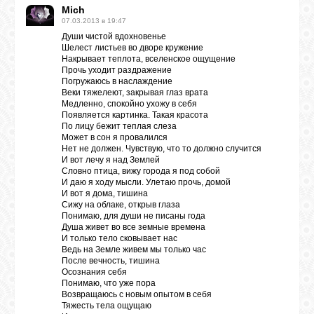
Mich
07.03.2013 в 19:47
Души чистой вдохновенье
Шелест листьев во дворе кружение
Накрывает теплота, вселенское ощущение
Прочь уходит раздражение
Погружаюсь в наслаждение
Веки тяжелеют, закрывая глаз врата
Медленно, спокойно ухожу в себя
Появляется картинка. Такая красота
По лицу бежит теплая слеза
Может в сон я провалился
Нет не должен. Чувствую, что то должно случится
И вот лечу я над Землей
Словно птица, вижу города я под собой
И даю я ходу мысли. Улетаю прочь, домой
И вот я дома, тишина
Сижу на облаке, открыв глаза
Понимаю, для души не писаны года
Душа живет во все земные времена
И только тело сковывает нас
Ведь на Земле живем мы только час
После вечность, тишина
Осознания себя
Понимаю, что уже пора
Возвращаюсь с новым опытом в себя
Тяжесть тела ощущаю