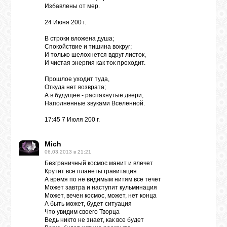
Избавлены от мер.
24 Июня 200 г.
В строки вложена душа;
Спокойствие и тишина вокруг;
И только шелохнется вдруг листок,
И чистая энергия как ток проходит.
Прошлое уходит туда,
Откуда нет возврата;
А в будущее - распахнутые двери,
Наполненные звуками Вселенной.
17:45 7 Июля 200 г.
Mich
06.03.2013 в 21:21
Безграничный космос манит и влечет
Крутит все планеты гравитация
А время по не видимым нитям все течет
Может завтра и наступит кульминация
Может, вечен космос, может, нет конца
А быть может, будет ситуация
Что увидим своего Творца
Ведь никто не знает, как все будет