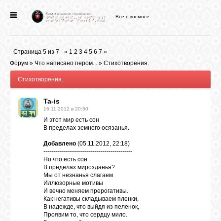
Все о космосе
ГЛАВНАЯ
Страница
5
из
7
«
1
2
3
4
5
6
7
»
НОВОСТИ
Форум
»
Что написано пером...
»
Стихотворения.
Стихотворения.
ФОРУМ
Ta-is
16.11.2012 в 20:50
И этот мир есть сон
СТАТЬИ
В пределах земного осязанья.
Добавлено
(05.11.2012, 22:18)
ФАЙЛЫ
---------------------------------------------
Но что есть сон
В пределах мирозданья?
Мы от незнанья слагаем
ВИДЕО
Иллюзорные мотивы
И вечно меняем прерогативы.
Как негативы складываем пленки,
В надежде, что выйдя из пеленок,
ФОТО
Проявим то, что сердцу мило.