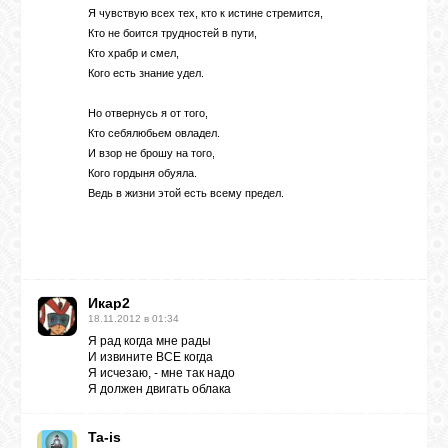
Я чувствую всех тех, кто к истине стремится,
Кто не боится трудностей в пути,
Кто храбр и смел,
Кого есть знание удел.
Но отвернусь я от того,
Кто себялюбьем овладел.
И взор не брошу на того,
Кого гордыня обуяла.
Ведь в жизни этой есть всему предел.
Икар2
18.11.2012 в 01:34
Я рад когда мне рады
И извините ВСЕ когда
Я исчезаю, - мне так надо
Я должен двигать облака
Ta-is