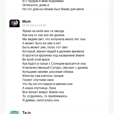
И с трудом я веки поднимаю
Оглянулся, дома я
Но тот дом на облаке был ближе для меня
Mich
25.03.2013 в 18:33
Яркая на небе вон та звезда
Как она от нас все же далека
Мы видим свет, что излучала много лет она
А может быть ее уже и нет
Быть может уже, погас тот свет
Который, манил людей в далекие времена
И крутится крупинка под названием Земля
Во всей этой красе
Как будто в танце с Солнцем красуется она.
И величественный Сатурн, смотрит с далека
Кольцами своими, рассекая облака
Юпитер сам учитель танцев
Гоняет спутники свои
Что бы ни отставали в умении они
А наша спутница, Луна
Все бегает вокруг Земли она
То, отдаляясь, то приближаясь
Я думаю, запуталась она
Ta-is