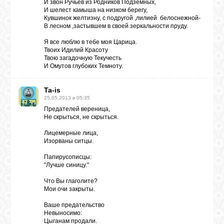
И звон Ручьёв из Родников Подземных,
И шелест камыша на низком берегу,
Кувшинок желтизну, с подругой ,лилией белоснежной-
В лесном ,застывшем в своей зеркальности пруду.
Я все люблю в тебе моя Царица.
Твоих Идилий Красоту
Твою загадочную Текучесть
И Омутов глубоких Темноту.
Ta-is
25.05.2013 в 05:35
Предателей вереница,
Не скрыться, не скрыться.
Лицемерные лица,
Изорваны ситцы.
Папирусописцы:
"Лучше синицу."
Что Вы глаголите?
Мои очи закрыты.
Ваше предательство
Невыносимо:
Цыганам продали.