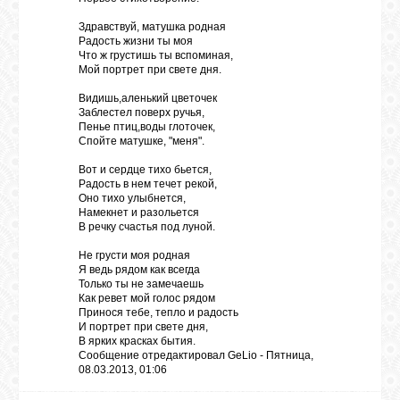
Здравствуй, матушка родная
Радость жизни ты моя
Что ж грустишь ты вспоминая,
Мой портрет при свете дня.
Видишь,аленький цветочек
Заблестел поверх ручья,
Пенье птиц,воды глоточек,
Спойте матушке, "меня".
Вот и сердце тихо бьется,
Радость в нем течет рекой,
Оно тихо улыбнется,
Намекнет и разольется
В речку счастья под луной.
Не грусти моя родная
Я ведь рядом как всегда
Только ты не замечаешь
Как ревет мой голос рядом
Принося тебе, тепло и радость
И портрет при свете дня,
В ярких красках бытия.
Сообщение отредактировал
GeLio
-
Пятница,
08.03.2013, 01:06