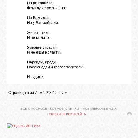
Но не клоните
Фемиду искусственно.
Не Вам дано,
Не у Вас забрали.
Живите тихо,
И не молите.
Умерьте страсти,
И не ешьте сласти.
Персиды, ироды,
Прелюбодеи и кровосмесители -
Изыдите.
Страница
5
из
7
«
1
2
3
4
5
6
7
»
ВСЕ О КОСМОСЕ - KOSMOS-X.NET.RU – МОБИЛЬНАЯ ВЕРСИЯ.
ПОЛНАЯ ВЕРСИЯ САЙТА