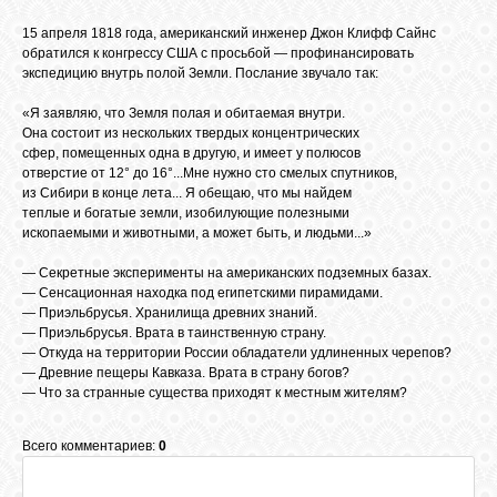
15 апреля 1818 года, американский инженер Джон Клифф Сайнс
обратился к конгрессу США с просьбой — профинансировать
экспедицию внутрь полой Земли. Послание звучало так:
«Я заявляю, что Земля полая и обитаемая внутри.
Она состоит из нескольких твердых концентрических
сфер, помещенных одна в другую, и имеет у полюсов
отверстие от 12° до 16°...Мне нужно сто смелых спутников,
из Сибири в конце лета... Я обещаю, что мы найдем
теплые и богатые земли, изобилующие полезными
ископаемыми и животными, а может быть, и людьми...»
— Секретные эксперименты на американских подземных базах.
— Сенсационная находка под египетскими пирамидами.
— Приэльбрусья. Хранилища древних знаний.
— Приэльбрусья. Врата в таинственную страну.
— Откуда на территории России обладатели удлиненных черепов?
— Древние пещеры Кавказа. Врата в страну богов?
— Что за странные существа приходят к местным жителям?
Всего комментариев:
0