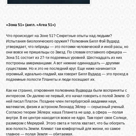
СВЯЗЬ
«Зона 51» (англ. «Area 51»)
ВХОД
Что происходит на Зоне 51? Секретные опыты над людьми?
Испытания биологического оружия? Полковник Билл Фэй Вудард
утверждает, что гибриды — это потомки человеческой и иной расы, но
они вовсе не пришельцы со Звезд. По словам отставного офицера —
Зона 51 состоит из 27-ти подземных уровней. Шестнадцать из них
RSS
построены американцами. А вот нижние одиннадцать — другими
существами. Но и это не последний круг. Еще ниже начинается
огромный, идеально-гладкий, как говорит Билл Вудард — это проход в
подземные полости Планеты и люди посещают их.
Как ни странно, откровения полковника Вудварда были восприняты с
интересом. Он далеко не первый, кто начал говорить о полой Земле. О
ней писал Платон. Позднее член петербургской академии наук,
математик, физик и астроном Леонард Эйлер — серьезный ученый.
Согласно теории Эйлера: наша Планета не шар, а сфера — полая
внутри. В ее центре находится вовсе не ядро. Там горит свое Солнце,
размером с Меркурий. Этого света и тепла хватает, что бы обогреть
всю полость Земли. Климат там комфортный для жизни, но самое
главное — полая Земля — обитаемая.