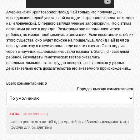
Американский криптозоолог Ллойд Пай только что получил ДНК-
СВЯЗЬ
исследование одной уникальной находки - странного черепа, похожего
на человеческий. С первого взгляда ученые заподозрили, что с этими
останками не все в порядке. Размерами они напоминают череп
ВХОД
ребенка, но имеют необъяснимые аномалии. Если восстановить облик
этого существа, оно будет похоже на пришельца. Ллойд Пай взял за
основу гипотезу о космическом следе на этих костях. С его подачи
череп в научных исследованиях стали называть Starchild - звездный
ребенок. Результаты генетических тестов оказались
RSS
ошеломительными - в это трудно поверить, но возможно у ученых
действительно есть доказательства его внеземного происхождения...
Всего комментариев:
6
Порядок вывода комментариев:
zuba
(01.09.2013 01:01)
что на рен тв что на тв3 одно мракобесье! Зачем выкладывать это
фуфло для быдлятины