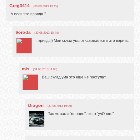
Greg3414
(30.08.2013 13:45)
А если это правда ?
6oroda
(30.08.2013 15:44)
...кривда!) Мой склад ума отказывается в это верить.
mis
(31.08.2013 11:00)
Ваш склад ума это еще не постулат.
Dragon
(31.08.2013 15:06)
Так же как и "мнение" этого "учОного".