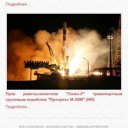
Подробнее...
Пуск ракеты-носителя "Союз-У" транспортным
грузовым кораблем "Прогресс М-20М" (HD)
Подробнее...
ВСЕ О КОСМОСЕ - KOSMOS-X.NET.RU – МОБИЛЬНАЯ ВЕРСИЯ.