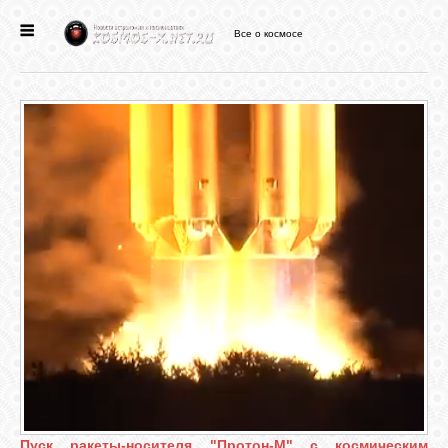
Все о космосе
ГЛАВНАЯ
НОВОСТИ
ФОРУМ
СТАТЬИ
ФАЙЛЫ
ВИДЕО
ФОТО
Пуск ракеты-носителя "Протон-М" с космическим